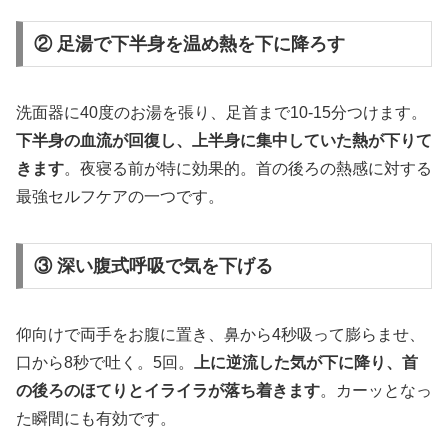
② 足湯で下半身を温め熱を下に降ろす
洗面器に40度のお湯を張り、足首まで10-15分つけます。
下半身の血流が回復し、上半身に集中していた熱が下りて
きます
。夜寝る前が特に効果的。首の後ろの熱感に対する
最強セルフケアの一つです。
③ 深い腹式呼吸で気を下げる
仰向けで両手をお腹に置き、鼻から4秒吸って膨らませ、
口から8秒で吐く。5回。
上に逆流した気が下に降り、首
の後ろのほてりとイライラが落ち着きます
。カーッとなっ
た瞬間にも有効です。