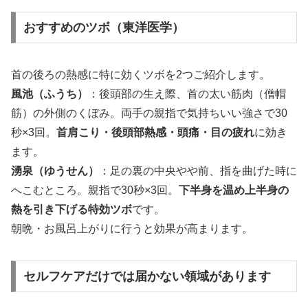
おすすめのツボ（東洋医学）
首の後ろの熱感に特に効くツボを2つご紹介します。
風池（ふうち）
：後頭部の生え際、首の太い筋肉（僧帽
筋）の外側のくぼみ。両手の親指で気持ちいい強さで30
秒×3回。
首肩こり・後頭部熱感・頭痛・目の疲れ
に効き
ます。
湧泉（ゆうせん）
：足の裏の中央やや前、指を曲げた時に
へこむところ。親指で30秒×3回。
下半身を温め上半身の
熱を引き下げる特効ツボ
です。
朝晩・お風呂上がりに行うと効果が高まります。
セルフケアだけでは届かない領域があります