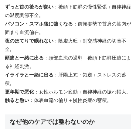
ずっと首の後ろが熱い
：後頭下筋群の慢性緊張＋自律神経
の温度調節不全。
パソコン・スマホ後に熱くなる
：前傾姿勢で首肩の筋肉が
固まり血流偏在。
夜のほてりで眠れない
：陰虚火旺＋副交感神経の切替不
全。
頭痛と一緒に出る
：頭部血流の過剰＋後頭下筋群圧迫によ
る神経刺激。
イライラと一緒に出る
：肝陽上亢・気逆＋ストレスの蓄
積。
更年期で悪化
：女性ホルモン変動＋自律神経の振れ幅大。
触ると熱い
：体表血流の偏り＋慢性炎症の蓄積。
なぜ他のケアでは整わないのか