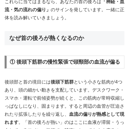
これらに当てはまるなら、あなたの首の後ろは
「神経・血
流・気の流れの偏り」
のサインを発しています。一緒に正
体を読み解いていきましょう。
なぜ首の後ろが熱くなるのか
① 後頭下筋群の慢性緊張で頭頸部の血流が偏る
後頭部と首の境目には
後頭下筋群
という小さな筋肉が4つ
あり、頭の細かい動きを支配しています。デスクワーク・
スマホ・運転で前傾姿勢が続くと、この筋肉が常時収縮し
っぱなしになり、固まります。すると周辺の血管が圧迫さ
れたり拡張したりを繰り返し、
血流の偏りが熱感として現
れます
。「首の後ろが熱い」のはここに血液が滞留・うっ