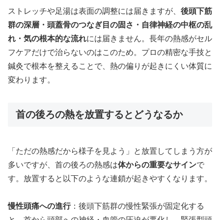
ストレッチや足湯は表面の調整には届きますが、
後頭下筋
群の深層・頭蓋骨のつなぎ目の固さ・自律神経の中枢の乱
れ・気の根本的な流れ
には届きません。長年の熱感がセル
フケアだけで治らないのはこのため。プロの精密な手技と
鍼灸で根本を整えることで、熱の偏りが起きにくい体質に
変わります。
首の後ろの熱を放置するとどうなるか
「ただの熱感だから様子を見よう」と放置してしまう方が
多いですが、首の後ろの熱感は
体からの重要なサイン
で
す。放置すると以下のような連鎖が起きやすくなります。
慢性頭痛への進行
：後頭下筋群の慢性緊張が固定化する
と、首から頭部への神経・血管の圧迫が悪化し、緊張型頭