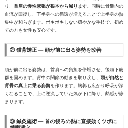
り、
首肩の慢性緊張が根本から減ります
。同時に骨盤内の
血流が回復し、下半身への循環が増えることで上半身の熱
集中が和らぎます。ボキボキしない穏やかな手技で、初め
ての方も女性も安心です。
② 猫背矯正 — 頭が前に出る姿勢を改善
頭が前に出る姿勢は、首肩への負担を倍増させ、後頭下筋
群を固めます。背中の関節の動きを取り戻し、
頭が自然と
背骨の真上に乗る姿勢
を作ります。胸郭も広がり呼吸が深
くなることで、上に逆流していた気が下に降り、熱感が静
まります。
③ 鍼灸施術 — 首の後ろの熱に直接効くツボに
精密選穴