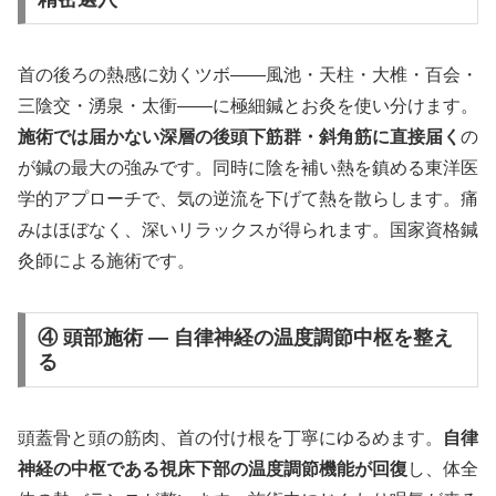
首の後ろの熱感に効くツボ——風池・天柱・大椎・百会・
三陰交・湧泉・太衝——に極細鍼とお灸を使い分けます。
施術では届かない深層の後頭下筋群・斜角筋に直接届く
の
が鍼の最大の強みです。同時に陰を補い熱を鎮める東洋医
学的アプローチで、気の逆流を下げて熱を散らします。痛
みはほぼなく、深いリラックスが得られます。国家資格鍼
灸師による施術です。
④ 頭部施術 — 自律神経の温度調節中枢を整え
る
頭蓋骨と頭の筋肉、首の付け根を丁寧にゆるめます。
自律
神経の中枢である視床下部の温度調節機能が回復
し、体全