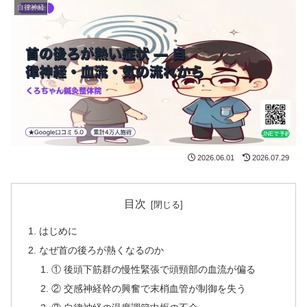
自律神経
2026.06.01
2026.07.29
目次
はじめに
なぜ首の後ろが熱くなるのか
① 後頭下筋群の慢性緊張で頭頸部の血流が偏る
② 交感神経幹の興奮で末梢血管が制御を失う