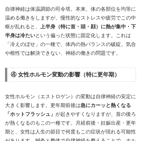
自律神経は体温調節の司令塔。本来、体の各部位を均等に
温める働きをしますが、慢性的なストレスや疲労でこの中
枢が乱れると、
上半身（特に首・頭・顔）に熱が集中・下
半身は冷たい
という偏った状態に固定化します。これは
「冷えのぼせ」の一種で、体内の熱バランスの破綻。気合
や根性では解決できない、神経の働きの問題です。
④ 女性ホルモン変動の影響（特に更年期）
女性ホルモン（エストロゲン）の変動は自律神経の安定に
大きく影響します。更年期前後は
急にカーッと熱くなる
「ホットフラッシュ」
が起きやすくなりますが、首の後ろ
が熱くなるのもこの一種です。月経前後・妊娠出産・更年
期と、女性は人生の節目で何度もこの症状が現れる可能性
があります。鍼灸と整体で自律神経を整えることで、ホル