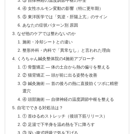
③ 自律神経の温度調節中枢の不全
④ 女性ホルモン変動の影響（特に更年期）
⑤ 東洋医学では「気逆・肝陽上亢」のサイン
あなたの症状パターン別 原因
なぜ他のケアでは整わないのか
施術・冷却シートとの違い
整形外科・内科で「異常なし」と言われた理由
くろちゃん鍼灸整体院の4施術アプローチ
① 骨盤矯正 — 体の土台から熱の偏りを整える
② 猫背矯正 — 頭が前に出る姿勢を改善
③ 鍼灸施術 — 首の後ろの熱に直接効くツボに精密
選穴
④ 頭部施術 — 自律神経の温度調節中枢を整える
自宅でできる対処法は？
① 首ゆるめストレッチ（後頭下筋リリース）
② 足湯で下半身を温め熱を下に降ろす
③ 深い腹式呼吸で気を下げる