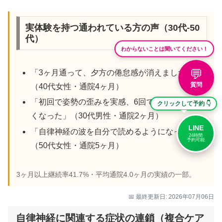
実体験を持つ通われている方の声（30代-50
代）
わからないことは聞いてください！
💬
「3ヶ月通って、夕方の倦怠感が消えました」
質問
（40代女性・通院4ヶ月）
「初回で姿勢の歪みを実感、6回で朝の硬さがな
クリックして予約 👇
くなった」（30代男性・通院2ヶ月）
LINE
「自律神経の波を自分で読めるようになった」
24時間
予約可能
（50代女性・通院5ヶ月）
3ヶ月以上継続率41.7%・平均通院4.0ヶ月の実績の一部。
📅 最終更新日: 2026年07月06日
自律神経に関連する症状の連鎖（複合ケア