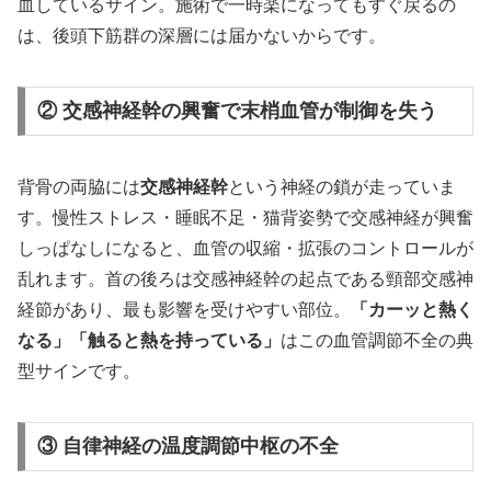
血しているサイン。施術で一時楽になってもすぐ戻るの
は、後頭下筋群の深層には届かないからです。
② 交感神経幹の興奮で末梢血管が制御を失う
背骨の両脇には
交感神経幹
という神経の鎖が走っていま
す。慢性ストレス・睡眠不足・猫背姿勢で交感神経が興奮
しっぱなしになると、血管の収縮・拡張のコントロールが
乱れます。首の後ろは交感神経幹の起点である頸部交感神
経節があり、最も影響を受けやすい部位。
「カーッと熱く
なる」「触ると熱を持っている」
はこの血管調節不全の典
型サインです。
③ 自律神経の温度調節中枢の不全