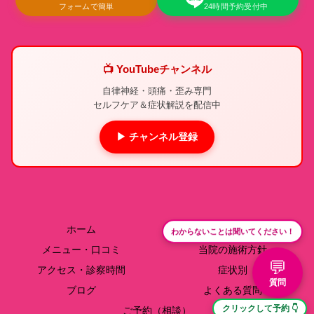
フォームで簡単
24時間予約受付中
📺 YouTubeチャンネル
自律神経・頭痛・歪み専門
セルフケア＆症状解説を配信中
▶ チャンネル登録
ホーム
院長紹介
わからないことは聞いてください！
メニュー・口コミ
当院の施術方針
💬
アクセス・診察時間
症状別
質問
ブログ
よくある質問
クリックして予約 👇
ご予約（相談）