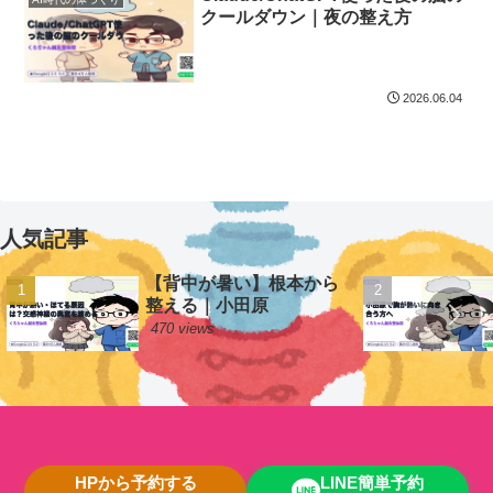
クールダウン｜夜の整え方
2026.06.04
人気記事
【背中が暑い】根本から
整える｜小田原
470 views
HPから予約する
LINE簡単予約