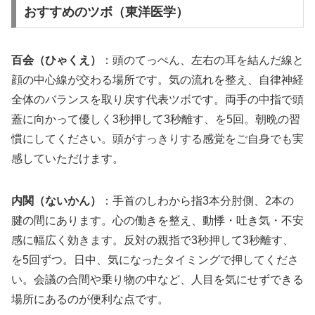
おすすめのツボ（東洋医学）
百会（ひゃくえ）
：頭のてっぺん、左右の耳を結んだ線と
顔の中心線が交わる場所です。気の流れを整え、自律神経
全体のバランスを取り戻す代表ツボです。両手の中指で頭
蓋に向かって優しく3秒押して3秒離す、を5回。朝晩の習
慣にしてください。頭がすっきりする感覚をご自身でも実
感していただけます。
内関（ないかん）
：手首のしわから指3本分肘側、2本の
腱の間にあります。心の働きを整え、動悸・吐き気・不安
感に幅広く効きます。反対の親指で3秒押して3秒離す、
を5回ずつ。日中、気になったタイミングで押してくださ
い。会議の合間や乗り物の中など、人目を気にせずできる
場所にあるのが便利な点です。