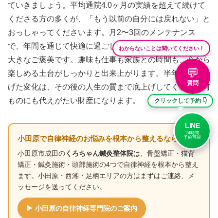
ていきましょう。平均通院4.0ヶ月の実績を超えて続けて
くださる方の多くが、「もう以前の自分には戻れない」と
おっしゃってくださいます。月2〜3回のメンテナンス
で、年間を通じて快適に過ごしていけるのが、この段階の
わからないことは聞いてください！
大きなご褒美です。趣味も仕事も家族との時間も、心から
💬
楽しめる土台がしっかりと出来上がります。半年間積み上
質問
げた変化は、その後の人生の質まで底上げしてくれる、何
ものにも代えがたい財産になります。
クリックして予約 👇
LINE
24時間
小田原で自律神経のお悩みを根本から整えるなら
予約可能
小田原市成田の
くろちゃん鍼灸整体院
は、骨盤矯正・猫背
矯正・鍼灸施術・頭部施術の4つで自律神経を根本から整え
ます。小田原・西湘・足柄エリアの方はまずはご連絡、メ
ッセージを送ってください。
▶ 小田原の自律神経専門院のご案内