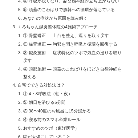
④ 呼吸が浅くなり、副交感神経が立ち上がらない
⑤ 頭蓋のこわばりで脳幹への循環が落ちている
あなたの症状から原因を読み解く
くろちゃん鍼灸整体院の4施術アプローチ
① 骨盤矯正 — 土台を整え、巡りを取り戻す
② 猫背矯正 — 胸郭を開き呼吸と循環を回復する
③ 鍼灸施術 — 症状特化のツボで気血の巡りを取り
戻す
④ 頭部施術 — 頭蓋のこわばりをほどき自律神経を
整える
自宅でできる対処法は？
① 4・8呼吸法（朝・夜）
② 朝日を浴びる5分間
③ 38〜40度のお風呂に15分浸かる
④ 寝る前のスマホ卒業ルール
おすすめのツボ（東洋医学）
院が大切にしていること