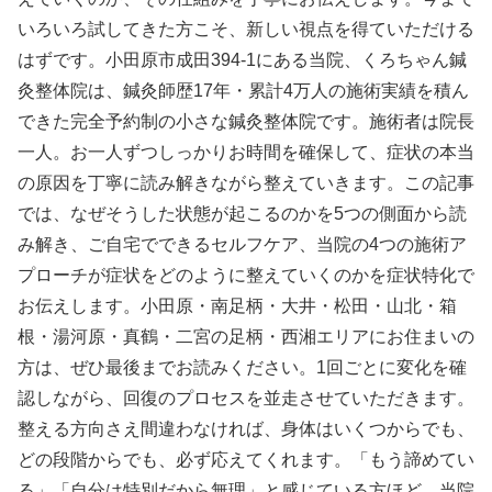
いろいろ試してきた方こそ、新しい視点を得ていただける
はずです。小田原市成田394-1にある当院、くろちゃん鍼
灸整体院は、鍼灸師歴17年・累計4万人の施術実績を積ん
できた完全予約制の小さな鍼灸整体院です。施術者は院長
一人。お一人ずつしっかりお時間を確保して、症状の本当
の原因を丁寧に読み解きながら整えていきます。この記事
では、なぜそうした状態が起こるのかを5つの側面から読
み解き、ご自宅でできるセルフケア、当院の4つの施術ア
プローチが症状をどのように整えていくのかを症状特化で
お伝えします。小田原・南足柄・大井・松田・山北・箱
根・湯河原・真鶴・二宮の足柄・西湘エリアにお住まいの
方は、ぜひ最後までお読みください。1回ごとに変化を確
認しながら、回復のプロセスを並走させていただきます。
整える方向さえ間違わなければ、身体はいくつからでも、
どの段階からでも、必ず応えてくれます。「もう諦めてい
る」「自分は特別だから無理」と感じている方ほど、当院