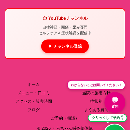
📺 YouTubeチャンネル
自律神経・頭痛・歪み専門
セルフケア＆症状解説を配信中
▶ チャンネル登録
ホーム
院長紹介
わからないことは聞いてください！
メニュー・口コミ
当院の施術方針
💬
アクセス・診察時間
症状別
質問
ブログ
よくある質問
ご予約（相談）
クリックして予約 👇
© 2026 くろちゃん鍼灸整体院