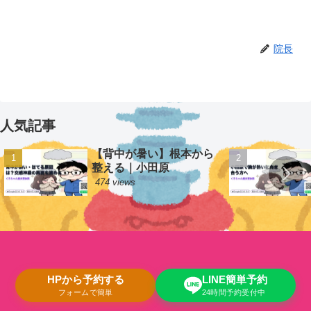
院長
人気記事
【背中が暑い】根本から
整える｜小田原
474 views
HPから予約する
LINE簡単予約
フォームで簡単
24時間予約受付中