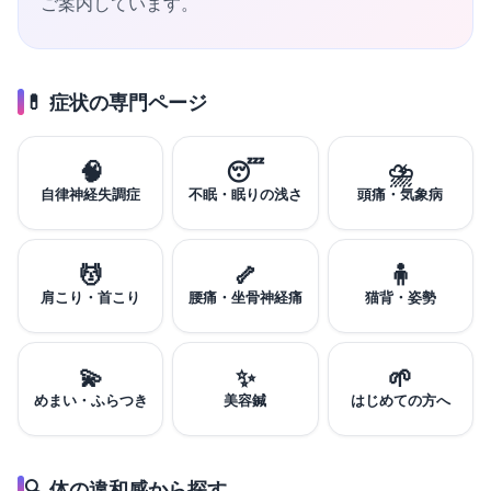
ご案内しています。
💊 症状の専門ページ
🧠
😴
⛈️
自律神経失調症
不眠・眠りの浅さ
頭痛・気象病
💆
🦴
🧍
肩こり・首こり
腰痛・坐骨神経痛
猫背・姿勢
💫
✨
🌱
めまい・ふらつき
美容鍼
はじめての方へ
🔍 体の違和感から探す