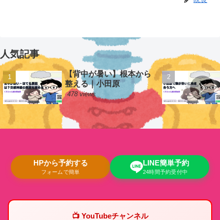
人気記事
【背中が暑い】根本から
整える｜小田原
478 views
HPから予約する
LINE簡単予約
フォームで簡単
24時間予約受付中
📺 YouTubeチャンネル