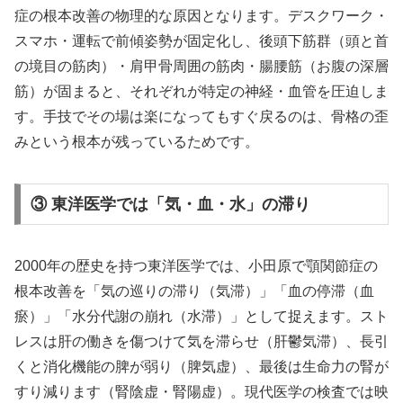
症の根本改善の物理的な原因となります。デスクワーク・
スマホ・運転で前傾姿勢が固定化し、後頭下筋群（頭と首
の境目の筋肉）・肩甲骨周囲の筋肉・腸腰筋（お腹の深層
筋）が固まると、それぞれが特定の神経・血管を圧迫しま
す。手技でその場は楽になってもすぐ戻るのは、骨格の歪
みという根本が残っているためです。
③ 東洋医学では「気・血・水」の滞り
2000年の歴史を持つ東洋医学では、小田原で顎関節症の
根本改善を「気の巡りの滞り（気滞）」「血の停滞（血
瘀）」「水分代謝の崩れ（水滞）」として捉えます。スト
レスは肝の働きを傷つけて気を滞らせ（肝鬱気滞）、長引
くと消化機能の脾が弱り（脾気虚）、最後は生命力の腎が
すり減ります（腎陰虚・腎陽虚）。現代医学の検査では映