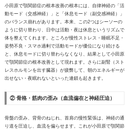
小田原で顎関節症の根本改善の根本には、自律神経の「活
動モード（交感神経）」と「休息モード（副交感神経）」
のバランス崩れがあります。本来、この2つはシーソーの
ように切り替わり、日中は活動・夜は休息というリズムで
体を整えてくれます。ところが慢性ストレス・睡眠不足・
姿勢不良・スマホ過剰で活動モードが優位になり続ける
と、休息モードに切り替わらなくなり、結果として小田原
で顎関節症の根本改善として現れます。さらに副腎（スト
レスホルモンを出す臓器）が疲弊して、朝のエネルギーが
出せない・夜眠れないといった連鎖も起きます。
② 骨格・筋肉の歪み（血流偏在と神経圧迫）
骨盤の歪み、背骨のねじれ、首肩の慢性緊張は、神経の通
り道を圧迫し、血流を偏らせます。これが小田原で顎関節