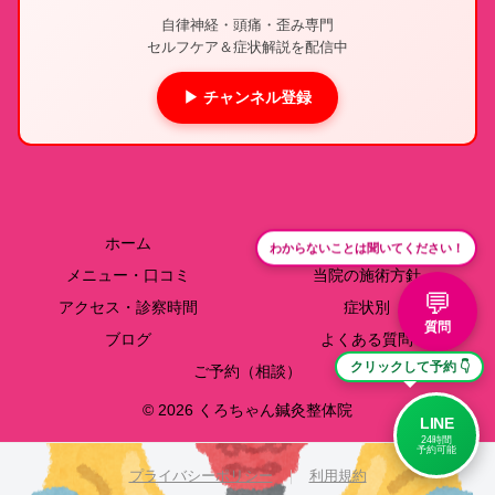
自律神経・頭痛・歪み専門
セルフケア＆症状解説を配信中
▶ チャンネル登録
ホーム
院長紹介
わからないことは聞いてください！
メニュー・口コミ
当院の施術方針
💬
アクセス・診察時間
症状別
質問
ブログ
よくある質問
クリックして予約 👇
ご予約（相談）
© 2026 くろちゃん鍼灸整体院
LINE
24時間
予約可能
プライバシーポリシー
｜
利用規約