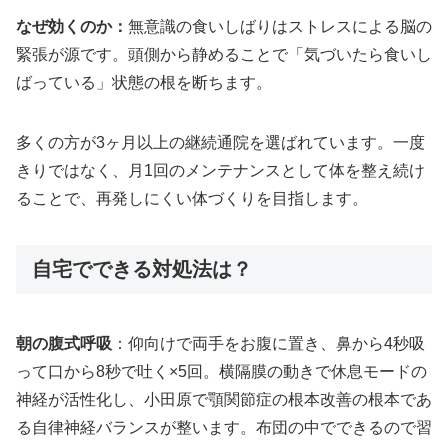
なぜ効くのか：
無意識の食いしばりはストレスによる脳の
緊張が源です。頭側から静めることで「気づいたら食いし
ばっている」状態の根を断ちます。
多くの方が3ヶ月以上の継続通院を選ばれています。一度
きりではなく、月1回のメンテナンスとして体を整え続け
ることで、再発しにくい体づくりを目指します。
自宅でできる対処法は？
朝の腹式呼吸
：仰向けで両手をお腹に置き、鼻から4秒吸
って口から8秒で吐く×5回。横隔膜の動きで休息モードの
神経が活性化し、小田原で顎関節症の根本改善の根本であ
る自律神経バランスが整います。布団の中でできるので習