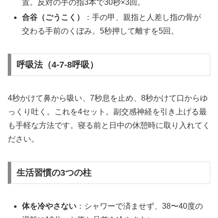
置。反対の手の指3本で30秒×3回。
合谷（ごうこく）
：手の甲、親指と人差し指の骨が
交わる手前のくぼみ。5秒押して離すを5回。
呼吸法（4-7-8呼吸）
4秒かけて鼻から吸い、7秒息を止め、8秒かけて口からゆ
っくり吐く。これを4セット。副交感神経を引き上げる最
も手軽な方法です。寝る前と日中の休憩時に取り入れてく
ださい。
生活習慣の3つの柱
体を冷やさない
：シャワーで済ませず、38〜40度の