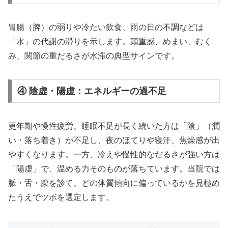
胃腸（脾）の弱りや冷たい飲食、雨の日の不調などは
「水」の代謝の滞りを示します。頭重感、めまい、むく
み、関節の重だるさが水滞の典型サインです。
④ 陰虚・陽虚：エネルギーの過不足
更年期や慢性疲労、睡眠不足が長く続いた方は「陰」（潤
い・落ち着き）が不足し、夜のほてりや寝汗、焦燥感が出
やすくなります。一方、冷えや慢性的なだるさが強い方は
「陽虚」で、温める力そのものが落ちています。当院では
脈・舌・腹を診て、どの体質傾向に偏っているかを見極め
たうえでツボを選定します。