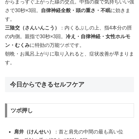
からまっすぐ上がった線の交点。中指の腹で気持ちいい強
さで30秒×3回。
自律神経全般・頭の重さ・不眠
に効きま
す。
三陰交（さんいんこう）
：内くるぶしの上、指4本分の脛
の内側。親指で30秒×3回。
冷え・自律神経・女性ホルモ
ン・むくみ
に特効の万能ツボです。
朝晩・お風呂上がりに取り入れると、症状改善が早まりま
す。
今日からできるセルフケア
ツボ押し
肩井（けんせい）
：首と肩先の中間の最も高い位