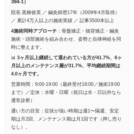
394-1）
院長 黒柳俊英 ／ 鍼灸師歴17年（2009年4月取得）
／ 累計4万人以上の施術実績 ／ 記事3500本以上
4施術同時アプローチ
：骨盤矯正・猫背矯正・鍼灸
施術・頭部施術を組み合わせ、姿勢と自律神経を同
時に整えます。
📊
3ヶ月以上継続して通われている方が41.7%、6ヶ
月以上のメンテナンス層が31.7%、平均継続期間は
4.0ヶ月です。
営業時間：9:00-19:00（最終受付18:00／施術19:00
まで）／定休：水曜・日曜（祝日は水・日以外なら
通常診察）
通い方の目安：症状が強い時期は週1〜隔週、安定
期は月2回、メンテナンス期は月1回です（押し売り
なし）。