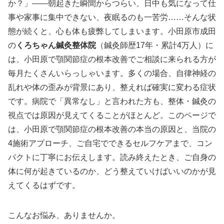
か？」——朝起きた瞬間からつらい、日中も気になって仕
事や家事に集中できない、夜眠るのも一苦労……そんな状
態が続くと、心も体も疲弊してしまいます。小田原市成田
の
くろちゃん鍼灸整体院
（鍼灸師歴17年・累計4万人）に
は、小田原で顎関節症の根本改善でご相談に来られる方が
毎月たくさんいらっしゃいます。多くの場合、自律神経の
乱れや体の歪みが背景にあり、整えれば確実に変わる症状
です。病院で「異常なし」と言われた方も、整体・鍼灸の
視点では原因が見えてくることがほとんど。このページで
は、小田原で顎関節症の根本改善の本当の原因と、当院の
4施術アプローチ、ご自宅でできるセルフケアまで、コン
パクトに丁寧にお伝えします。読み終えたとき、ご自身の
体に何が起きているのか、どう整えていけばいいのかが見
えてくるはずです。
こんなお悩み、ありませんか。