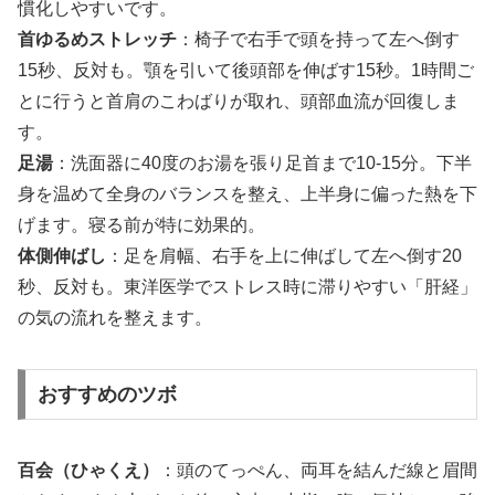
慣化しやすいです。
首ゆるめストレッチ
：椅子で右手で頭を持って左へ倒す
15秒、反対も。顎を引いて後頭部を伸ばす15秒。1時間ご
とに行うと首肩のこわばりが取れ、頭部血流が回復しま
す。
足湯
：洗面器に40度のお湯を張り足首まで10-15分。下半
身を温めて全身のバランスを整え、上半身に偏った熱を下
げます。寝る前が特に効果的。
体側伸ばし
：足を肩幅、右手を上に伸ばして左へ倒す20
秒、反対も。東洋医学でストレス時に滞りやすい「肝経」
の気の流れを整えます。
おすすめのツボ
百会（ひゃくえ）
：頭のてっぺん、両耳を結んだ線と眉間