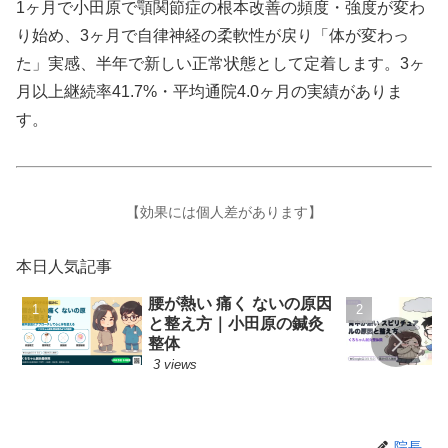
1ヶ月で小田原で顎関節症の根本改善の頻度・強度が変わ
り始め、3ヶ月で自律神経の柔軟性が戻り「体が変わっ
た」実感、半年で新しい正常状態として定着します。3ヶ
月以上継続率41.7%・平均通院4.0ヶ月の実績がありま
す。
【効果には個人差があります】
本日人気記事
腰が熱い 痛く ないの原因
と整え方｜小田原の鍼灸
整体
3 views
院長