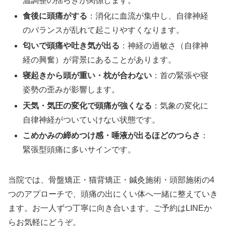
温調整の揺らぎが関係します。
食後に頭痛がする
：消化に血流が集中し、自律神経
のバランスが乱れて起こりやすくなります。
匂いで頭痛や吐き気が出る
：神経の過敏さ（自律神
経の興奮）が背景にあることがあります。
寝起きから頭が重い・枕が合わない
：首の緊張や寝
姿勢の歪みが影響します。
天気・気圧の変化で頭痛が強くなる
：気象の変化に
自律神経がついていけない状態です。
こめかみの締めつけ感・唾液が出るほどのつらさ
：
緊張型頭痛に多いサインです。
当院では、骨盤矯正・猫背矯正・鍼灸施術・頭部施術の4
つのアプローチで、頭痛の出にくい体へ一緒に整えていき
ます。お一人ずつ丁寧に向き合います。ご予約はLINEか
らお気軽にどうぞ。