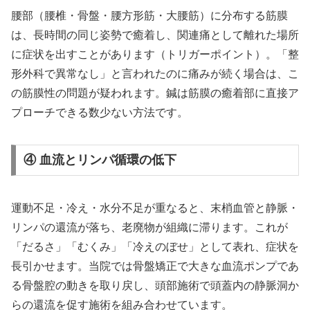
腰部（腰椎・骨盤・腰方形筋・大腰筋）に分布する筋膜
は、長時間の同じ姿勢で癒着し、関連痛として離れた場所
に症状を出すことがあります（トリガーポイント）。「整
形外科で異常なし」と言われたのに痛みが続く場合は、こ
の筋膜性の問題が疑われます。鍼は筋膜の癒着部に直接ア
プローチできる数少ない方法です。
④ 血流とリンパ循環の低下
運動不足・冷え・水分不足が重なると、末梢血管と静脈・
リンパの還流が落ち、老廃物が組織に滞ります。これが
「だるさ」「むくみ」「冷えのぼせ」として表れ、症状を
長引かせます。当院では骨盤矯正で大きな血流ポンプであ
る骨盤腔の動きを取り戻し、頭部施術で頭蓋内の静脈洞か
らの還流を促す施術を組み合わせています。