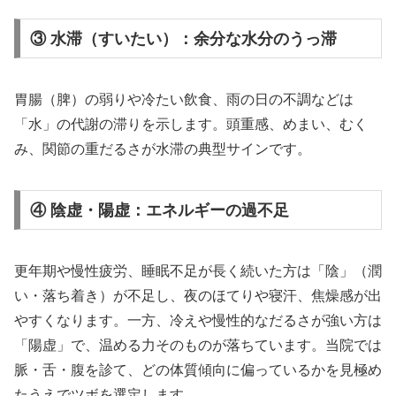
③ 水滞（すいたい）：余分な水分のうっ滞
胃腸（脾）の弱りや冷たい飲食、雨の日の不調などは
「水」の代謝の滞りを示します。頭重感、めまい、むく
み、関節の重だるさが水滞の典型サインです。
④ 陰虚・陽虚：エネルギーの過不足
更年期や慢性疲労、睡眠不足が長く続いた方は「陰」（潤
い・落ち着き）が不足し、夜のほてりや寝汗、焦燥感が出
やすくなります。一方、冷えや慢性的なだるさが強い方は
「陽虚」で、温める力そのものが落ちています。当院では
脈・舌・腹を診て、どの体質傾向に偏っているかを見極め
たうえでツボを選定します。