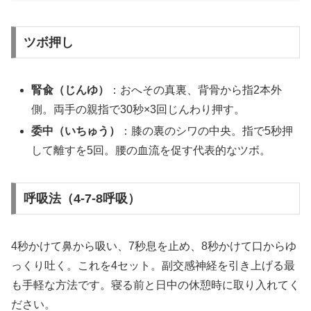
ツボ押し
腎兪（じんゆ）
：おへその真裏、背骨から指2本外
側。両手の親指で30秒×3回じんわり押す。
委中（いちゅう）
：膝の裏のシワの中央。指で5秒押
して離すを5回。腰の血流を促す代表的なツボ。
呼吸法（4-7-8呼吸）
4秒かけて鼻から吸い、7秒息を止め、8秒かけて口からゆ
っくり吐く。これを4セット。副交感神経を引き上げる最
も手軽な方法です。寝る前と日中の休憩時に取り入れてく
ださい。