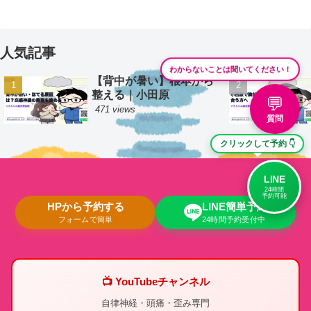
人気記事
わからないことは聞いてください！
【背中が暑い】根本から
整える｜小田原
💬
471 views
質問
クリックして予約 👇
LINE
24時間
予約可能
HPから予約する
LINE簡単予約
フォームで簡単
24時間予約受付中
📺 YouTubeチャンネル
自律神経・頭痛・歪み専門