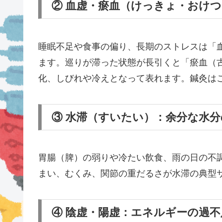
② 血虚・瘀血（けっきょ・おけ
睡眠不足や食事の偏り、長期のストレスは「
ます。巡りが滞った状態が長引くと「瘀血（
化、しびれや冷えとなって表れます。鍼灸は
③ 水滞（すいたい）：余分な水
胃腸（脾）の弱りや冷たい飲食、雨の日の不
まい、むくみ、関節の重だるさが水滞の典型
④ 陰虚・陽虚：エネルギーの過不