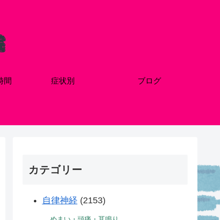
時間
症状別
ブログ
カテゴリー
自律神経
(2153)
めまい・頭痛・耳鳴り