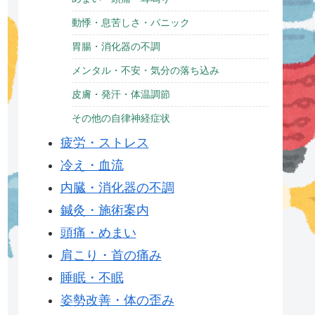
動悸・息苦しさ・パニック
胃腸・消化器の不調
メンタル・不安・気分の落ち込み
皮膚・発汗・体温調節
その他の自律神経症状
疲労・ストレス
冷え・血流
内臓・消化器の不調
鍼灸・施術案内
頭痛・めまい
肩こり・首の痛み
睡眠・不眠
姿勢改善・体の歪み