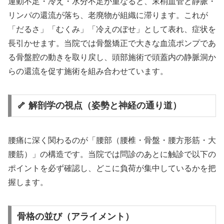
運動不足・冷え・水分不足が重なると、末梢血管と静脈・
リンパの還流が落ち、老廃物が組織に滞ります。これが
「だるさ」「むくみ」「冷えのぼせ」として表れ、症状を
長引かせます。当院では骨盤矯正で大きな血流ポンプであ
る骨盤腔の動きを取り戻し、頭部施術で頭蓋内の静脈洞か
らの還流を促す施術を組み合わせています。
🦴 解剖学の視点（姿勢と神経の通り道）
腰痛に深く関わるのが「腰部（腰椎・骨盤・腰方形筋・大
腰筋）」の構造です。当院では問診のあとに触診で以下の
ポイントを必ず確認し、どこに負荷が集中しているかを把
握します。
骨格の並び（アライメント）