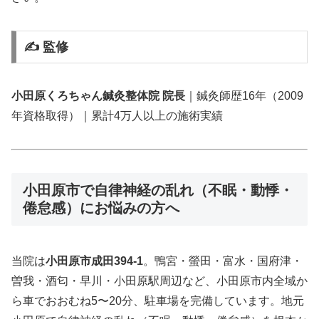
✍️ 監修
小田原くろちゃん鍼灸整体院 院長
｜鍼灸師歴16年（2009
年資格取得）｜累計4万人以上の施術実績
小田原市で自律神経の乱れ（不眠・動悸・
倦怠感）にお悩みの方へ
当院は
小田原市成田394-1
。鴨宮・螢田・富水・国府津・
曽我・酒匂・早川・小田原駅周辺など、小田原市内全域か
ら車でおおむね5〜20分、駐車場を完備しています。地元