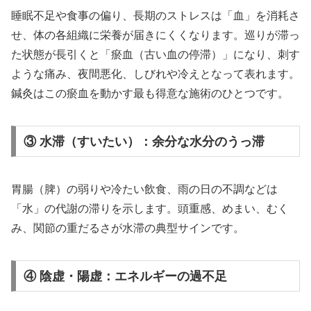
睡眠不足や食事の偏り、長期のストレスは「血」を消耗さ
せ、体の各組織に栄養が届きにくくなります。巡りが滞っ
た状態が長引くと「瘀血（古い血の停滞）」になり、刺す
ような痛み、夜間悪化、しびれや冷えとなって表れます。
鍼灸はこの瘀血を動かす最も得意な施術のひとつです。
③ 水滞（すいたい）：余分な水分のうっ滞
胃腸（脾）の弱りや冷たい飲食、雨の日の不調などは
「水」の代謝の滞りを示します。頭重感、めまい、むく
み、関節の重だるさが水滞の典型サインです。
④ 陰虚・陽虚：エネルギーの過不足