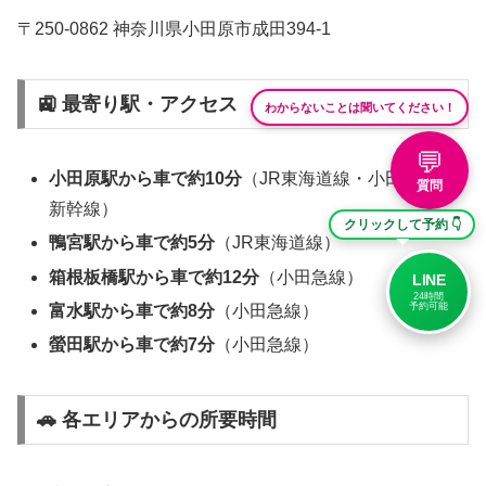
〒250-0862 神奈川県小田原市成田394-1
🚉 最寄り駅・アクセス
わからないことは聞いてください！
💬
小田原駅から車で約10分
（JR東海道線・小田急線・
質問
新幹線）
クリックして予約 👇
鴨宮駅から車で約5分
（JR東海道線）
箱根板橋駅から車で約12分
（小田急線）
LINE
24時間
予約可能
富水駅から車で約8分
（小田急線）
螢田駅から車で約7分
（小田急線）
🚗 各エリアからの所要時間