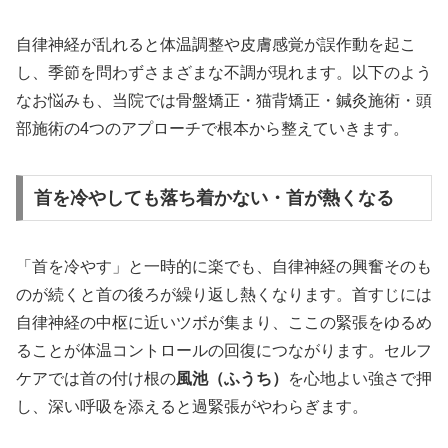
自律神経が乱れると体温調整や皮膚感覚が誤作動を起こ
し、季節を問わずさまざまな不調が現れます。以下のよう
なお悩みも、当院では骨盤矯正・猫背矯正・鍼灸施術・頭
部施術の4つのアプローチで根本から整えていきます。
首を冷やしても落ち着かない・首が熱くなる
「首を冷やす」と一時的に楽でも、自律神経の興奮そのも
のが続くと首の後ろが繰り返し熱くなります。首すじには
自律神経の中枢に近いツボが集まり、ここの緊張をゆるめ
ることが体温コントロールの回復につながります。セルフ
ケアでは首の付け根の
風池（ふうち）
を心地よい強さで押
し、深い呼吸を添えると過緊張がやわらぎます。