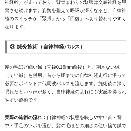
神経幹）が走っており、背骨まわりの緊張は交感神経を興
奮させ続けます。姿勢を整えて呼吸が深くなると、自律神
経のスイッチが「緊張」から「回復」へ切り替わりやすく
なります。
③ 鍼灸施術（自律神経パルス）
髪の毛ほど細い鍼（直径0.16mm前後）と、刺さない鍼
（てい鍼）を併用。首から腰までの自律神経走行に沿って
必要なポイントに低周波パルスを流します。施術後に深く
眠れたという声が多く、自律神経の乱れにも実感を得られ
やすい施術です。
実際の施術の流れ：
自律神経の状態を映しやすい首・背
中・手足のツボを選び、髪の毛ほどの細さの使い捨て鍼で