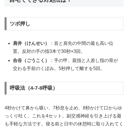
ツボ押し
肩井（けんせい）
：首と肩先の中間の最も高い位
置。反対の手の指3本で30秒×3回。
合谷（ごうこく）
：手の甲、親指と人差し指の骨が
交わる手前のくぼみ。5秒押して離すを5回。
呼吸法（4-7-8呼吸）
4秒かけて鼻から吸い、7秒息を止め、8秒かけて口からゆ
っくり吐く。これを4セット。副交感神経を引き上げる最
も手軽な方法です。寝る前と日中の休憩時に取り入れてく