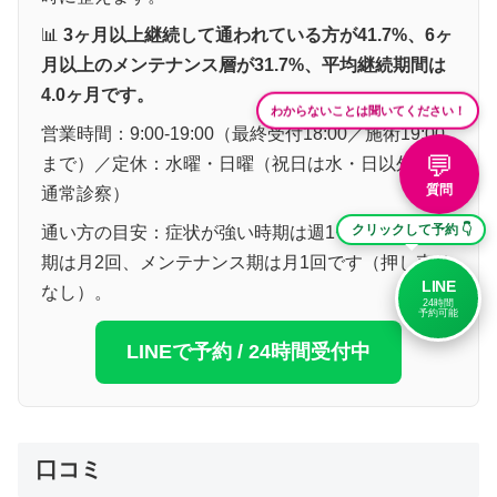
📊
3ヶ月以上継続して通われている方が41.7%、6ヶ
月以上のメンテナンス層が31.7%、平均継続期間は
4.0ヶ月です。
わからないことは聞いてください！
営業時間：9:00-19:00（最終受付18:00／施術19:00
💬
まで）／定休：水曜・日曜（祝日は水・日以外なら
質問
通常診察）
通い方の目安：症状が強い時期は週1〜隔週、安定
クリックして予約 👇
期は月2回、メンテナンス期は月1回です（押し売り
LINE
なし）。
24時間
予約可能
LINEで予約 / 24時間受付中
口コミ