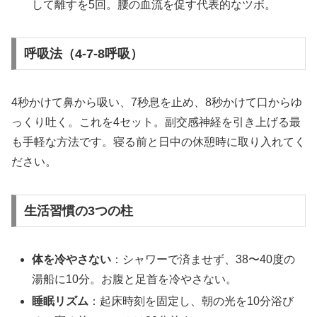
して離すを5回。腰の血流を促す代表的なツボ。
呼吸法（4-7-8呼吸）
4秒かけて鼻から吸い、7秒息を止め、8秒かけて口からゆ
っくり吐く。これを4セット。副交感神経を引き上げる最
も手軽な方法です。寝る前と日中の休憩時に取り入れてく
ださい。
生活習慣の3つの柱
体を冷やさない
：シャワーで済ませず、38〜40度の
湯船に10分。お腹と足首を冷やさない。
睡眠リズム
：起床時刻を固定し、朝の光を10分浴び