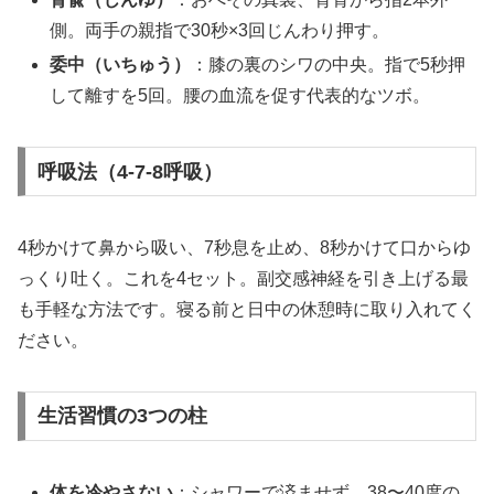
側。両手の親指で30秒×3回じんわり押す。
委中（いちゅう）
：膝の裏のシワの中央。指で5秒押
して離すを5回。腰の血流を促す代表的なツボ。
呼吸法（4-7-8呼吸）
4秒かけて鼻から吸い、7秒息を止め、8秒かけて口からゆ
っくり吐く。これを4セット。副交感神経を引き上げる最
も手軽な方法です。寝る前と日中の休憩時に取り入れてく
ださい。
生活習慣の3つの柱
体を冷やさない
：シャワーで済ませず、38〜40度の