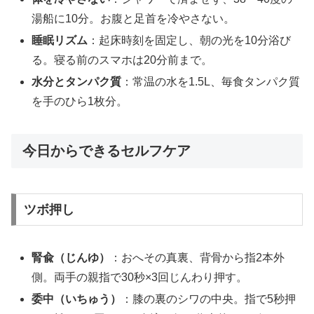
湯船に10分。お腹と足首を冷やさない。
睡眠リズム
：起床時刻を固定し、朝の光を10分浴び
る。寝る前のスマホは20分前まで。
水分とタンパク質
：常温の水を1.5L、毎食タンパク質
を手のひら1枚分。
今日からできるセルフケア
ツボ押し
腎兪（じんゆ）
：おへその真裏、背骨から指2本外
側。両手の親指で30秒×3回じんわり押す。
委中（いちゅう）
：膝の裏のシワの中央。指で5秒押