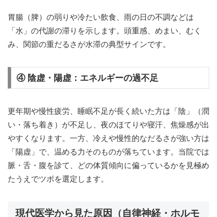
胃腸（脾）の弱りや冷たい飲食、雨の日の不調などは
「水」の代謝の滞りを示します。頭重感、めまい、むく
み、関節の重だるさが水滞の典型サインです。
④ 陰虚・陽虚：エネルギーの過不足
更年期や慢性疲労、睡眠不足が長く続いた方は「陰」（潤
い・落ち着き）が不足し、夜のほてりや寝汗、焦燥感が出
やすくなります。一方、冷えや慢性的なだるさが強い方は
「陽虚」で、温める力そのものが落ちています。当院では
脈・舌・腹を診て、どの体質傾向に偏っているかを見極め
たうえでツボを選定します。
現代医学から見た原因（自律神経・ホルモ