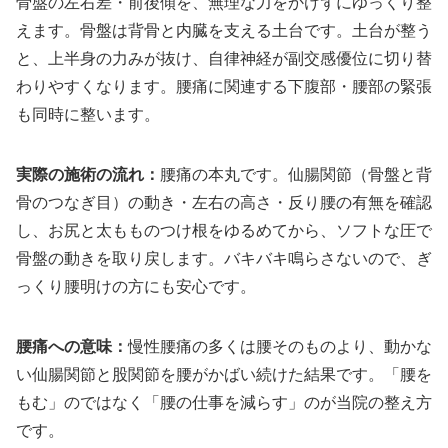
骨盤の左右差・前後傾を、無理な力をかけずにゆっくり整
えます。骨盤は背骨と内臓を支える土台です。土台が整う
と、上半身の力みが抜け、自律神経が副交感優位に切り替
わりやすくなります。腰痛に関連する下腹部・腰部の緊張
も同時に整います。
実際の施術の流れ：
腰痛の本丸です。仙腸関節（骨盤と背
骨のつなぎ目）の動き・左右の高さ・反り腰の有無を確認
し、お尻と太もものつけ根をゆるめてから、ソフトな圧で
骨盤の動きを取り戻します。バキバキ鳴らさないので、ぎ
っくり腰明けの方にも安心です。
腰痛への意味：
慢性腰痛の多くは腰そのものより、動かな
い仙腸関節と股関節を腰がかばい続けた結果です。「腰を
もむ」のではなく「腰の仕事を減らす」のが当院の整え方
です。