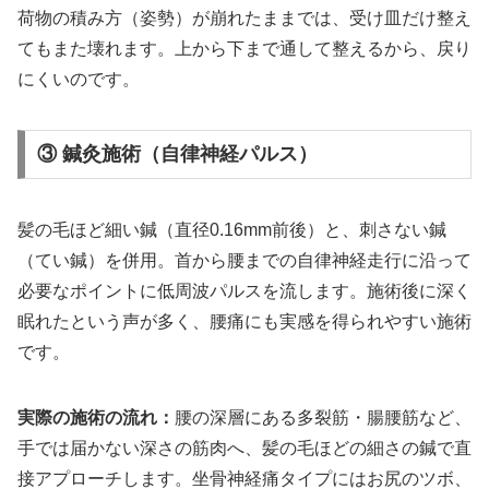
荷物の積み方（姿勢）が崩れたままでは、受け皿だけ整え
てもまた壊れます。上から下まで通して整えるから、戻り
にくいのです。
③ 鍼灸施術（自律神経パルス）
髪の毛ほど細い鍼（直径0.16mm前後）と、刺さない鍼
（てい鍼）を併用。首から腰までの自律神経走行に沿って
必要なポイントに低周波パルスを流します。施術後に深く
眠れたという声が多く、腰痛にも実感を得られやすい施術
です。
実際の施術の流れ：
腰の深層にある多裂筋・腸腰筋など、
手では届かない深さの筋肉へ、髪の毛ほどの細さの鍼で直
接アプローチします。坐骨神経痛タイプにはお尻のツボ、