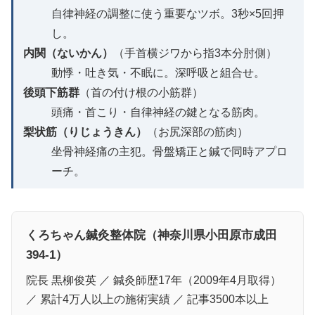
自律神経の調整に使う重要なツボ。3秒×5回押
し。
内関（ないかん）
（手首横ジワから指3本分肘側）
動悸・吐き気・不眠に。深呼吸と組合せ。
後頭下筋群
（首の付け根の小筋群）
頭痛・首こり・自律神経の鍵となる筋肉。
梨状筋（りじょうきん）
（お尻深部の筋肉）
坐骨神経痛の主犯。骨盤矯正と鍼で同時アプロ
ーチ。
くろちゃん鍼灸整体院（神奈川県小田原市成田
394-1）
院長 黒柳俊英 ／ 鍼灸師歴17年（2009年4月取得）
／ 累計4万人以上の施術実績 ／ 記事3500本以上