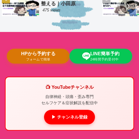
整える｜小田原
475 views
HPから予約する
LINE簡単予約
フォームで簡単
24時間予約受付中
📺 YouTubeチャンネル
自律神経・頭痛・歪み専門
セルフケア＆症状解説を配信中
▶ チャンネル登録