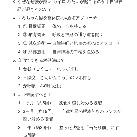
なぜなぜ腰が熱い カイロ みたいが起こるのか｜自律神
経が起きるのか？
くろちゃん鍼灸整体院の4施術アプローチ
① 骨盤矯正 — 体の土台を整える
② 猫背矯正 — 呼吸と神経の通り道を開く
③ 鍼灸施術 — 自律神経と気血の流れにアプローチ
④ 頭部施術 — 自律神経の中枢を緩める
自宅でできる対処法は？
合谷（ごうこく）のツボ押し
三陰交（さんいんこう）のツボ押し
深呼吸（4-8呼吸法）
いつ来院すべき？
1ヶ月（約5回）— 変化を感じ始める段階
3ヶ月（約15回）— 自律神経の根本的なバランスが
整い始める段階
半年（約30回）— 整った状態を「当たり前」にす
る段階