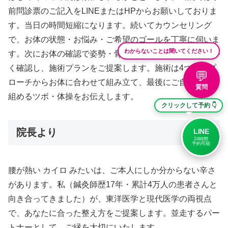
前問診票のご記入をLINEまたはHPからお願いしておりま
す。当日の時間短縮になります。続いてカウンセリング
で、お体の状態・お悩み・ご希望のゴールを丁寧に伺いま
わからないことは聞いてください！
す。次にお体の確認で姿勢・骨盤・首・背中の状態を細か
く確認し、施術プランをご提案します。施術は4つのアプ
💬
ローチからお体に合わせて組み立て、最後にご自宅で取り
質問
組めるツボ・体操をお伝えします。
クリックして予約 👇
院長より
LINE
24時間
予約可能
腰が熱い カイロ みたいは、ご本人にしか分からない辛さ
があります。私（鍼灸師歴17年・累計4万人の患者さんと
向き合ってきました）が、東洋医学と現代医学の両視点
で、あなたに合った整え方をご提案します。並走するパー
トナーとして、ご縁を大切にいたします。