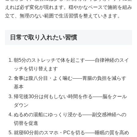
えれば必ず変化が現れます。穏やかなペースで施術を組み
立て、無理のない範囲で生活習慣を整えていきます。
日常で取り入れたい習慣
朝5分のストレッチで体を起こす——自律神経のスイ
ッチを切り替えます
食事は腹八分目・よく噛む——胃腸の負担を減らす
基本
帰宅後30分は何もしない時間を作る——脳をクール
ダウン
ぬるめの湯船にゆっくり浸かる——副交感神経への
切替を促進
就寝60分前のスマホ・PCを切る——睡眠の質を高め