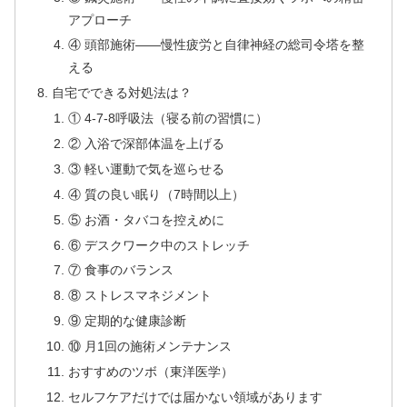
アプローチ
④ 頭部施術——慢性疲労と自律神経の総司令塔を整
える
自宅でできる対処法は？
① 4-7-8呼吸法（寝る前の習慣に）
② 入浴で深部体温を上げる
③ 軽い運動で気を巡らせる
④ 質の良い眠り（7時間以上）
⑤ お酒・タバコを控えめに
⑥ デスクワーク中のストレッチ
⑦ 食事のバランス
⑧ ストレスマネジメント
⑨ 定期的な健康診断
⑩ 月1回の施術メンテナンス
おすすめのツボ（東洋医学）
セルフケアだけでは届かない領域があります