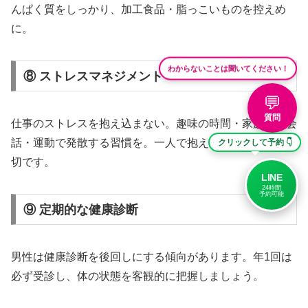
んぱく質をしっかり、加工食品・脂っこいものを控えめ
に。
わからないことは聞いてください！
⑧ ストレスマネジメント
💬
質問
仕事のストレスを抱え込まない。趣味の時間・家族との会
話・運動で発散する習慣を。一人で抱え込まないことが大
クリックして予約 👇
切です。
LINE
24時間
予約可能
⑨ 定期的な健康診断
男性は健康診断を後回しにする傾向があります。年1回は
必ず受診し、体の状態を客観的に把握しましょう。