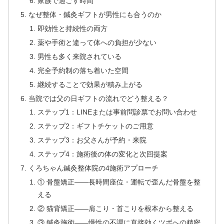
家族で過ごす時間
なぜ整体・鍼灸ギフトが男性にも合うのか
即効性と持続性の両方
薬や手術と違って体への負担が少ない
男性も多く来院されている
完全予約制の落ち着いた空間
継続することで効果が積み上がる
当院では父の日ギフトの流れでどう整える？
ステップ1：LINEまたは事前問診票でお問い合わせ
ステップ2：ギフトチケットのご用意
ステップ3：お父さんが予約・来院
ステップ4：施術後の体の変化と次回提案
くろちゃん鍼灸整体院の4施術アプローチ
① 骨盤矯正——長時間座位・運転で歪んだ骨盤を整
える
② 猫背矯正——肩こり・首こりを根本から整える
③ 鍼灸施術——慢性の不調に直接効くツボへの精密