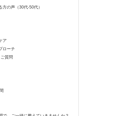
方の声（30代-50代）
ケア
プローチ
るご質問
時間
空間で、ご一緒に整えていきませんか？