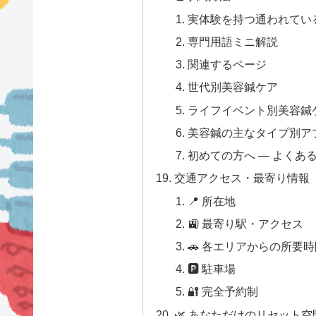
実体験を持つ通われている
専門用語ミニ解説
関連するページ
世代別美容鍼ケア
ライフイベント別美容鍼
美容鍼の主なタイプ別ア
初めての方へ — よくあ
交通アクセス・最寄り情報
📍 所在地
🚉 最寄り駅・アクセス
🚗 各エリアからの所要
🅿 駐車場
🔐 完全予約制
🌿 あなただけのリセット