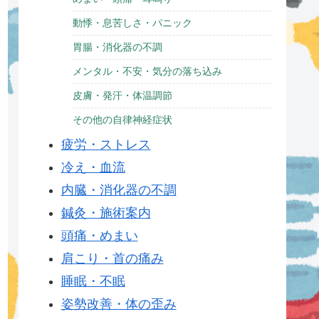
動悸・息苦しさ・パニック
胃腸・消化器の不調
メンタル・不安・気分の落ち込み
皮膚・発汗・体温調節
その他の自律神経症状
疲労・ストレス
冷え・血流
内臓・消化器の不調
鍼灸・施術案内
頭痛・めまい
肩こり・首の痛み
睡眠・不眠
姿勢改善・体の歪み