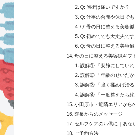
Q: 施術は痛いですか？
Q: 仕事の合間や休日で
Q: 母の日に整える美容
Q: 初めてでも大丈夫で
Q: 母の日に整える美容
母の日に整える美容鍼ギフ
誤解① 「安静にしてい
誤解② 「年齢のせいだ
誤解③ 「強く揉めば治る
誤解④ 「一度整えたら
小田原市・近隣エリアから
院長からのメッセージ
セルフケアのお供に｜あな
ご予約方法