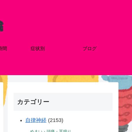
時間
症状別
ブログ
カテゴリー
自律神経
(2153)
めまい・頭痛・耳鳴り