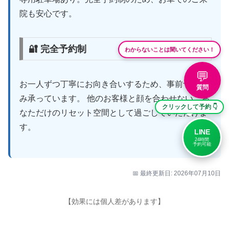
院も安心です。
🔐 完全予約制
わからないことは聞いてください！
💬
お一人ずつ丁寧にお向き合いするため、事前予約の
質問
み承っています。 他のお客様と顔を合わせない、あ
クリックして予約 👇
なただけのリセット空間として過ごしていただけま
す。
LINE
24時間
予約可能
📅 最終更新日: 2026年07月10日
【効果には個人差があります】