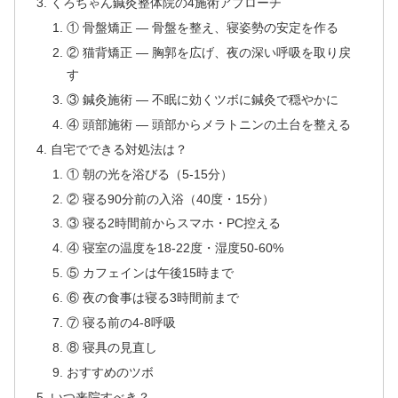
くろちゃん鍼灸整体院の4施術アプローチ
① 骨盤矯正 — 骨盤を整え、寝姿勢の安定を作る
② 猫背矯正 — 胸郭を広げ、夜の深い呼吸を取り戻
す
③ 鍼灸施術 — 不眠に効くツボに鍼灸で穏やかに
④ 頭部施術 — 頭部からメラトニンの土台を整える
自宅でできる対処法は？
① 朝の光を浴びる（5-15分）
② 寝る90分前の入浴（40度・15分）
③ 寝る2時間前からスマホ・PC控える
④ 寝室の温度を18-22度・湿度50-60%
⑤ カフェインは午後15時まで
⑥ 夜の食事は寝る3時間前まで
⑦ 寝る前の4-8呼吸
⑧ 寝具の見直し
おすすめのツボ
いつ来院すべき？