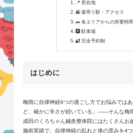
📍 所在地
🚉 最寄り駅・アクセス
🚗 各エリアからの所要時
🅿 駐車場
🔐 完全予約制
はじめに
梅雨に自律神経6つの過ごし方でお悩みでは
ど、確かに辛さが続いている」——そんな梅
成田のくろちゃん鍼灸整体院にはたくさんお越
施術実績で、自律神経の乱れと体の歪みを4