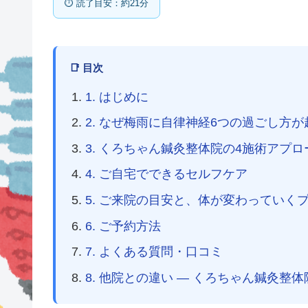
⏱ 読了目安：約21分
📑 目次
1. はじめに
2. なぜ梅雨に自律神経6つの過ごし方
3. くろちゃん鍼灸整体院の4施術アプロ
4. ご自宅でできるセルフケア
5. ご来院の目安と、体が変わっていく
6. ご予約方法
7. よくある質問・口コミ
8. 他院との違い — くろちゃん鍼灸整