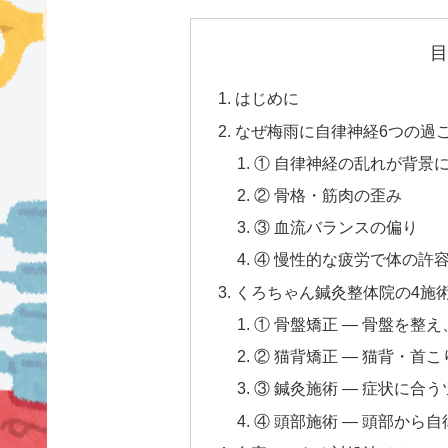
目
はじめに
なぜ梅雨に自律神経6つの過
① 自律神経の乱れが背景
② 骨格・筋肉の歪み
③ 血流バランスの偏り
④ 慢性的な疲労で体の許
くろちゃん鍼灸整体院の4施
① 骨盤矯正 — 骨盤を整
② 猫背矯正 — 猫背・首
③ 鍼灸施術 — 症状に合
④ 頭部施術 — 頭部から