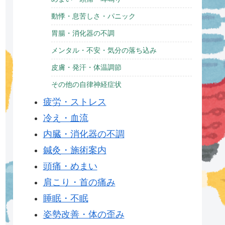
動悸・息苦しさ・パニック
胃腸・消化器の不調
メンタル・不安・気分の落ち込み
皮膚・発汗・体温調節
その他の自律神経症状
疲労・ストレス
冷え・血流
内臓・消化器の不調
鍼灸・施術案内
頭痛・めまい
肩こり・首の痛み
睡眠・不眠
姿勢改善・体の歪み