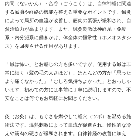
内関（ないかん）・合谷（ごうこく）は、自律神経に関連
する臓腑や経絡の機能を整える重要なポイントです。鍼灸
によって局所の血流が改善し、筋肉の緊張が緩和され、自
然治癒力が高まります。また、鍼灸刺激は神経系・免疫
系・内分泌系に働きかけ、体全体の恒常性（ホメオスタシ
ス）を回復させる作用があります。
「鍼は怖い」とお感じの方も多いですが、使用する鍼は非
常に細く（髪の毛の太さほど）、ほとんどの方が「思った
より痛くなかった」「むしろ気持ちよかった」とおっしゃ
います。初めての方には事前に丁寧に説明しますので、不
安なことは何でもお気軽にお聞きください。
灸（お灸）は、もぐさを燃やして経穴（ツボ）を温める施
術法です。温熱刺激によって血流が促進され、慢性的な冷
えや筋肉の硬さが緩和されます。自律神経の改善に加え