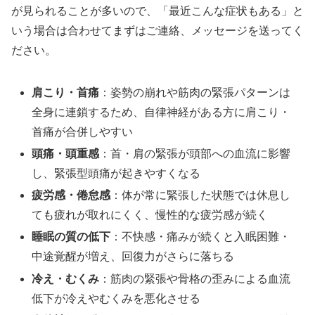
が見られることが多いので、「最近こんな症状もある」と
いう場合は合わせてまずはご連絡、メッセージを送ってく
ださい。
肩こり・首痛
：姿勢の崩れや筋肉の緊張パターンは
全身に連鎖するため、自律神経がある方に肩こり・
首痛が合併しやすい
頭痛・頭重感
：首・肩の緊張が頭部への血流に影響
し、緊張型頭痛が起きやすくなる
疲労感・倦怠感
：体が常に緊張した状態では休息し
ても疲れが取れにくく、慢性的な疲労感が続く
睡眠の質の低下
：不快感・痛みが続くと入眠困難・
中途覚醒が増え、回復力がさらに落ちる
冷え・むくみ
：筋肉の緊張や骨格の歪みによる血流
低下が冷えやむくみを悪化させる