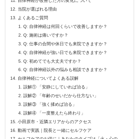
自律神経が改善した方の変化について
当院が選ばれる理由
よくあるご質問
Q: 自律神経は何回くらいで改善しますか？
Q: 施術は痛いですか？
Q: 仕事の合間や休日でも来院できますか？
Q: 自律神経が強い日でも来院できますか？
Q: 初めてでも大丈夫ですか？
Q: 自律神経以外の悩みも相談できますか？
自律神経についてよくある誤解
誤解① 「安静にしていれば治る」
誤解② 「年齢のせいだから仕方ない」
誤解③ 「強く揉めば治る」
誤解④ 「一度整えたら終わり」
小田原市・近隣エリアからのアクセス
動画で実践｜院長と一緒にセルフケア
セルフケアのお供に｜あなたのタイプは「火・心の