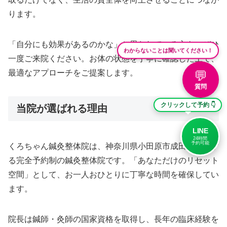
ります。
「自分にも効果があるのかな」と思われている方も、ぜひ
わからないことは聞いてください！
一度ご来院ください。お体の状態を丁寧に確認した上で、
最適なアプローチをご提案します。
💬
質問
クリックして予約 👇
当院が選ばれる理由
LINE
24時間
予約可能
くろちゃん鍼灸整体院は、神奈川県小田原市成田に位置す
る完全予約制の鍼灸整体院です。「あなただけのリセット
空間」として、お一人おひとりに丁寧な時間を確保してい
ます。
院長は鍼師・灸師の国家資格を取得し、長年の臨床経験を