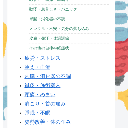
動悸・息苦しさ・パニック
胃腸・消化器の不調
メンタル・不安・気分の落ち込み
皮膚・発汗・体温調節
その他の自律神経症状
疲労・ストレス
冷え・血流
内臓・消化器の不調
鍼灸・施術案内
頭痛・めまい
肩こり・首の痛み
睡眠・不眠
姿勢改善・体の歪み