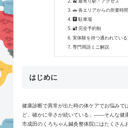
🚉 最寄り駅・アクセス
🚗 各エリアからの所要時
🅿 駐車場
🔐 完全予約制
実体験を持つ通われている方
専門用語ミニ解説
はじめに
健康診断で異常が出た時の体ケアでお悩みで
ど、確かに辛さが続いている」——そんな健
市成田のくろちゃん鍼灸整体院にはたくさんお