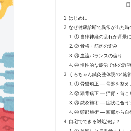
目
はじめに
なぜ健康診断で異常が出た時
① 自律神経の乱れが背景
② 骨格・筋肉の歪み
③ 血流バランスの偏り
④ 慢性的な疲労で体の許
くろちゃん鍼灸整体院の4施
① 骨盤矯正 — 骨盤を整
② 猫背矯正 — 猫背・首
③ 鍼灸施術 — 症状に合
④ 頭部施術 — 頭部から
自宅でできる対処法は？
① 首回しと肩甲骨ストレッ