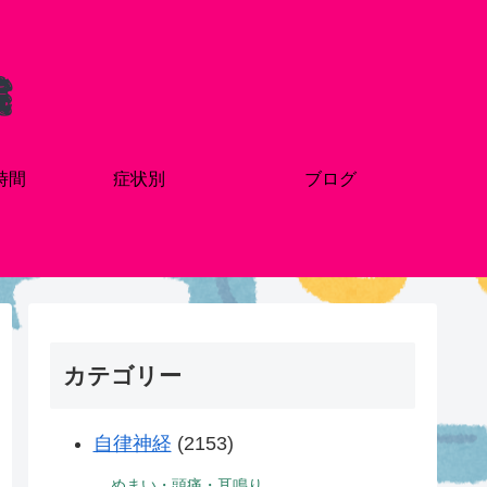
時間
症状別
ブログ
カテゴリー
自律神経
(2153)
めまい・頭痛・耳鳴り