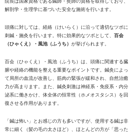
院長は国家資格である鍼師・灸師の資格を取得しており、
解剖学・生理学に基づいた安全な施術を行います。
頭痛に対しては、経絡（けいらく）に沿って適切なツボに
刺鍼・施灸を行います。特に効果的なツボとして、
百会
（ひゃくえ）・風池（ふうち）
が挙げられます。
百会（ひゃくえ）・風池（ふうち）は、頭痛に関連する臓
腑や経絡の機能を整える重要なポイントです。鍼灸によっ
て局所の血流が改善し、筋肉の緊張が緩和され、自然治癒
力が高まります。また、鍼灸刺激は神経系・免疫系・内分
泌系に働きかけ、体全体の恒常性（ホメオスタシス）を回
復させる作用があります。
「鍼は怖い」とお感じの方も多いですが、使用する鍼は非
常に細く（髪の毛の太さほど）、ほとんどの方が「思った