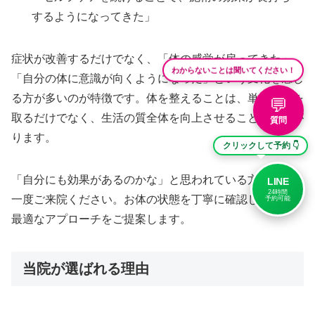
するようになってきた」
症状が改善するだけでなく、「体の感覚が戻ってきた」
わからないことは聞いてください！
「自分の体に意識が向くようになった」という変化を感じ
る方が多いのが特徴です。体を整えることは、単に痛みを
💬
取るだけでなく、生活の質全体を向上させることにつなが
質問
ります。
クリックして予約 👇
「自分にも効果があるのかな」と思われている方も、ぜひ
LINE
24時間
一度ご来院ください。お体の状態を丁寧に確認した上で、
予約可能
最適なアプローチをご提案します。
当院が選ばれる理由