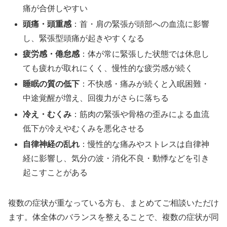
痛が合併しやすい
頭痛・頭重感
：首・肩の緊張が頭部への血流に影響
し、緊張型頭痛が起きやすくなる
疲労感・倦怠感
：体が常に緊張した状態では休息し
ても疲れが取れにくく、慢性的な疲労感が続く
睡眠の質の低下
：不快感・痛みが続くと入眠困難・
中途覚醒が増え、回復力がさらに落ちる
冷え・むくみ
：筋肉の緊張や骨格の歪みによる血流
低下が冷えやむくみを悪化させる
自律神経の乱れ
：慢性的な痛みやストレスは自律神
経に影響し、気分の波・消化不良・動悸などを引き
起こすことがある
複数の症状が重なっている方も、まとめてご相談いただけ
ます。体全体のバランスを整えることで、複数の症状が同