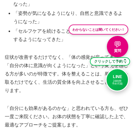
なった」
「姿勢が気になるようになり、自然と意識できるよ
うになった」
わからないことは聞いてください！
「セルフケアを続けることで、施術の効果が長持ち
するようになってきた」
💬
質問
症状が改善するだけでなく、「体の感覚が戻ってきた」
クリックして予約 👇
「自分の体に意識が向くようになった」という変化を感じ
る方が多いのが特徴です。体を整えることは、単に痛みを
LINE
取るだけでなく、生活の質全体を向上させることにつなが
24時間
予約可能
ります。
「自分にも効果があるのかな」と思われている方も、ぜひ
一度ご来院ください。お体の状態を丁寧に確認した上で、
最適なアプローチをご提案します。