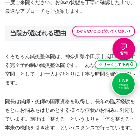
一度ご来院ください。お体の状態を丁寧に確認した上で、
最適なアプローチをご提案します。
わからないことは聞いてください！
当院が選ばれる理由
💬
質問
くろちゃん鍼灸整体院は、神奈川県小田原市成田に位置す
る完全予約制の鍼灸整体院です。「あなただけのリセット
クリックして予約 👇
空間」として、お一人おひとりに丁寧な時間を確保してい
LINE
ます。
24時間
予約可能
院長は鍼師・灸師の国家資格を取得し、長年の臨床経験を
もとにお悩みをはじめとする様々な症状のお悩みに対応し
ています。施術は「整える」というよりも「体を整える・
本来の機能を引き出す」というスタンスで行っています。