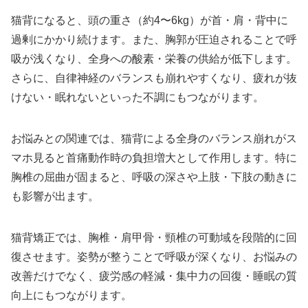
猫背になると、頭の重さ（約4〜6kg）が首・肩・背中に
過剰にかかり続けます。また、胸郭が圧迫されることで呼
吸が浅くなり、全身への酸素・栄養の供給が低下します。
さらに、自律神経のバランスも崩れやすくなり、疲れが抜
けない・眠れないといった不調にもつながります。
お悩みとの関連では、猫背による全身のバランス崩れがス
マホ見ると首痛動作時の負担増大として作用します。特に
胸椎の屈曲が固まると、呼吸の深さや上肢・下肢の動きに
も影響が出ます。
猫背矯正では、胸椎・肩甲骨・頸椎の可動域を段階的に回
復させます。姿勢が整うことで呼吸が深くなり、お悩みの
改善だけでなく、疲労感の軽減・集中力の回復・睡眠の質
向上にもつながります。