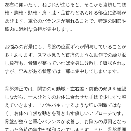
左右に傾いたり、ねじれが生じると、そこから連鎖して腰
椎・胸椎・頸椎・肩・膝・足首などあらゆる部位に影響が
及びます。重心のバランスが崩れることで、特定の関節や
筋肉に過剰な負担が集中します。
お悩みの背景にも、骨盤の位置ずれが関与していることが
多くあります。スマホ見ると首痛のような動作での繰り返
し負荷も、骨盤が整っていれば全身に分散して吸収されま
すが、歪みがある状態では一部に集中してしまいます。
骨盤矯正では、関節の可動域・左右差・前後の傾きを確認
しながら、一人ひとりのお体に合わせた手技で少しずつ整
えていきます。「バキバキ」するような強い刺激ではな
く、お体の自然な動きを引き出す優しいアプローチです。
骨盤が整うと重心バランスが改善し、お悩みの原因となっ
ていた負荷の集中が緩和されていきます。また、骨盤周囲