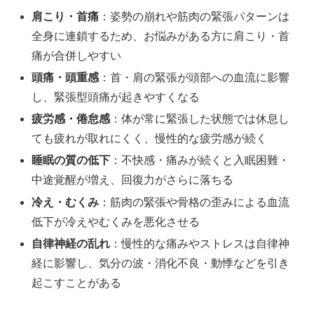
肩こり・首痛
：姿勢の崩れや筋肉の緊張パターンは
全身に連鎖するため、お悩みがある方に肩こり・首
痛が合併しやすい
頭痛・頭重感
：首・肩の緊張が頭部への血流に影響
し、緊張型頭痛が起きやすくなる
疲労感・倦怠感
：体が常に緊張した状態では休息し
ても疲れが取れにくく、慢性的な疲労感が続く
睡眠の質の低下
：不快感・痛みが続くと入眠困難・
中途覚醒が増え、回復力がさらに落ちる
冷え・むくみ
：筋肉の緊張や骨格の歪みによる血流
低下が冷えやむくみを悪化させる
自律神経の乱れ
：慢性的な痛みやストレスは自律神
経に影響し、気分の波・消化不良・動悸などを引き
起こすことがある