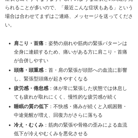
られることが多いので、「最近こんな症状もある」という
場合は合わせてまずはご連絡、メッセージを送ってくださ
い。
肩こり・首痛
：姿勢の崩れや筋肉の緊張パターンは
全身に連鎖するため、痛いがある方に肩こり・首痛
が合併しやすい
頭痛・頭重感
：首・肩の緊張が頭部への血流に影響
し、緊張型頭痛が起きやすくなる
疲労感・倦怠感
：体が常に緊張した状態では休息し
ても疲れが取れにくく、慢性的な疲労感が続く
睡眠の質の低下
：不快感・痛みが続くと入眠困難・
中途覚醒が増え、回復力がさらに落ちる
冷え・むくみ
：筋肉の緊張や骨格の歪みによる血流
低下が冷えやむくみを悪化させる