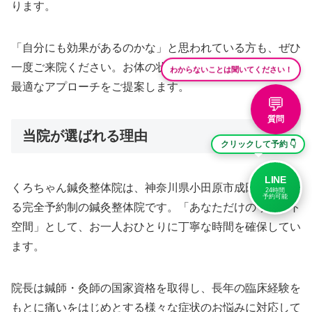
ります。
「自分にも効果があるのかな」と思われている方も、ぜひ
一度ご来院ください。お体の状態を丁寧に確認した上で、
わからないことは聞いてください！
最適なアプローチをご提案します。
💬
質問
当院が選ばれる理由
クリックして予約 👇
LINE
くろちゃん鍼灸整体院は、神奈川県小田原市成田に位置す
24時間
予約可能
る完全予約制の鍼灸整体院です。「あなただけのリセット
空間」として、お一人おひとりに丁寧な時間を確保してい
ます。
院長は鍼師・灸師の国家資格を取得し、長年の臨床経験を
もとに痛いをはじめとする様々な症状のお悩みに対応して