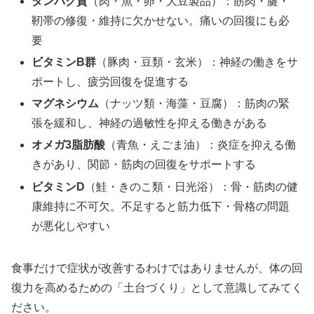
タンパク質
（肉・魚・卵・大豆製品）：筋肉・腱・
靭帯の修復・維持に欠かせない。痛いの回復にも必
要
ビタミンB群
（豚肉・豆類・玄米）：神経の働きをサ
ポートし、疲労回復を促進する
マグネシウム
（ナッツ類・海藻・豆腐）：筋肉の緊
張を緩和し、神経の過敏性を抑える働きがある
オメガ3脂肪酸
（青魚・えごま油）：炎症を抑える働
きがあり、関節・筋肉の回復をサポートする
ビタミンD
（鮭・きのこ類・日光浴）：骨・筋肉の健
康維持に不可欠。不足すると筋力低下・骨格の問題
が悪化しやすい
食事だけで症状が改善するわけではありませんが、体の回
復力を高めるための「土台づくり」として意識してみてく
ださい。