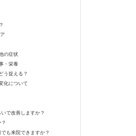
？
ア
他の症状
事・栄養
どう捉える？
変化について
くらいで改善しますか？
か？
休日でも来院できますか？