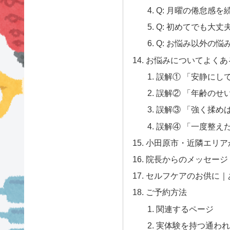
Q: 月曜の倦怠感
Q: 初めてでも大丈
Q: お悩み以外の
お悩みについてよくあ
誤解① 「安静にし
誤解② 「年齢のせ
誤解③ 「強く揉め
誤解④ 「一度整え
小田原市・近隣エリア
院長からのメッセージ
セルフケアのお供に｜
ご予約方法
関連するページ
実体験を持つ通われて