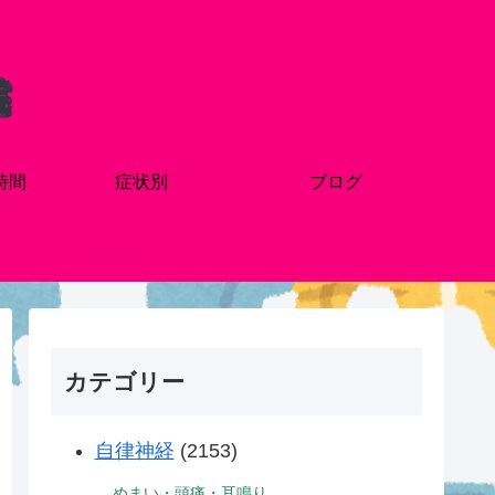
時間
症状別
ブログ
カテゴリー
自律神経
(2153)
めまい・頭痛・耳鳴り