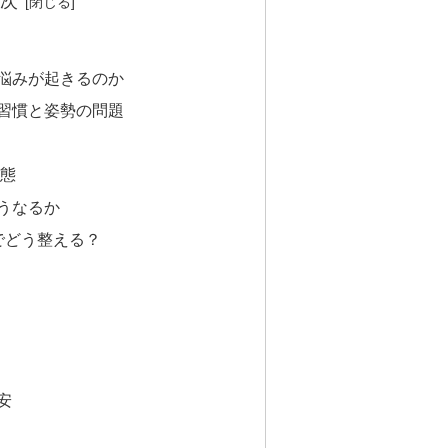
次
悩みが起きるのか
習慣と姿勢の問題
態
うなるか
でどう整える？
安