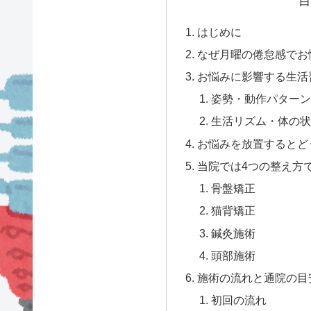
目
はじめに
なぜ月曜の倦怠感でお
お悩みに影響する生活
姿勢・動作パターン
生活リズム・体の状
お悩みを放置するとど
当院では4つの整え方
骨盤矯正
猫背矯正
鍼灸施術
頭部施術
施術の流れと通院の目
初回の流れ