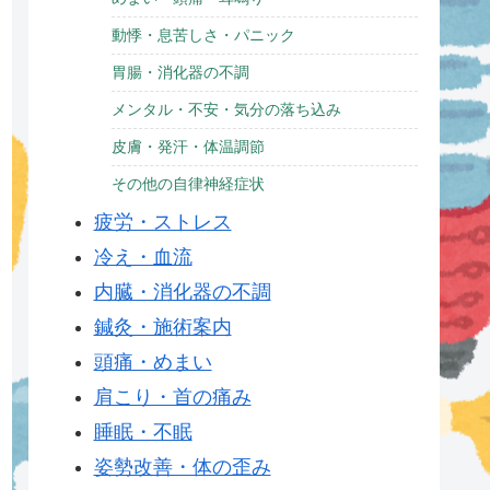
動悸・息苦しさ・パニック
胃腸・消化器の不調
メンタル・不安・気分の落ち込み
皮膚・発汗・体温調節
その他の自律神経症状
疲労・ストレス
冷え・血流
内臓・消化器の不調
鍼灸・施術案内
頭痛・めまい
肩こり・首の痛み
睡眠・不眠
姿勢改善・体の歪み