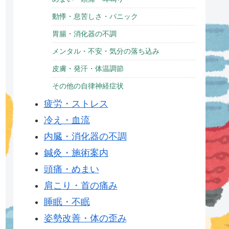
動悸・息苦しさ・パニック
胃腸・消化器の不調
メンタル・不安・気分の落ち込み
皮膚・発汗・体温調節
その他の自律神経症状
疲労・ストレス
冷え・血流
内臓・消化器の不調
鍼灸・施術案内
頭痛・めまい
肩こり・首の痛み
睡眠・不眠
姿勢改善・体の歪み