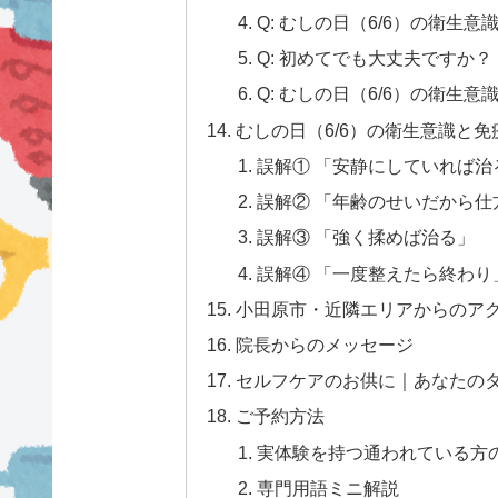
Q: むしの日（6/6）の衛
Q: 初めてでも大丈夫ですか？
Q: むしの日（6/6）の衛
むしの日（6/6）の衛生意識と
誤解① 「安静にしていれば治
誤解② 「年齢のせいだから仕
誤解③ 「強く揉めば治る」
誤解④ 「一度整えたら終わり
小田原市・近隣エリアからのア
院長からのメッセージ
セルフケアのお供に｜あなたの
ご予約方法
実体験を持つ通われている方の声
専門用語ミニ解説