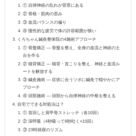
① 自律神経の乱れが背景にある
② 骨格・筋肉の歪み
③ 血流バランスの偏り
④ 慢性的な疲労で体の許容範囲が狭い
くろちゃん鍼灸整体院の4施術アプローチ
① 骨盤矯正 — 骨盤を整え、全身の血流と神経の土
台を作る
② 猫背矯正 — 猫背・首こりを整え、神経と血流ル
ートを解放する
③ 鍼灸施術 — 症状に合うツボに鍼灸で穏やかにア
プローチ
④ 頭部施術 — 頭部から自律神経の中枢を整える
自宅でできる対処法は？
① 首回しと肩甲骨ストレッチ（各10回）
② 深呼吸（4秒吸って8秒吐く×10回）
③ 23時就寝のリズム