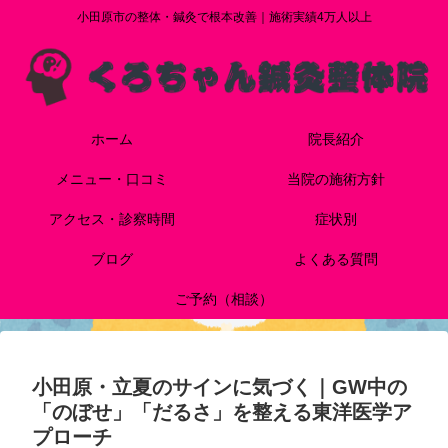
小田原市の整体・鍼灸で根本改善｜施術実績4万人以上
ホーム
院長紹介
メニュー・口コミ
当院の施術方針
アクセス・診察時間
症状別
ブログ
よくある質問
ご予約（相談）
小田原・立夏のサインに気づく｜GW中の
「のぼせ」「だるさ」を整える東洋医学ア
プローチ