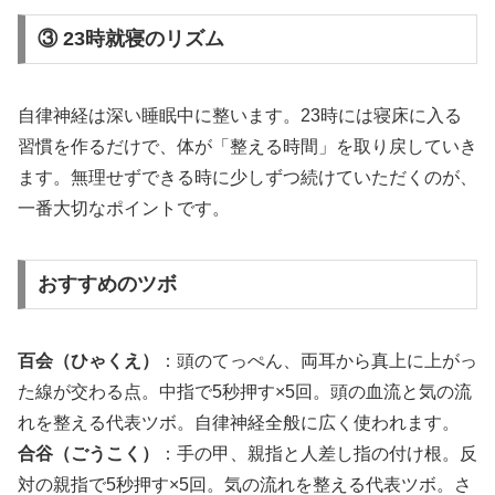
③ 23時就寝のリズム
自律神経は深い睡眠中に整います。23時には寝床に入る
習慣を作るだけで、体が「整える時間」を取り戻していき
ます。無理せずできる時に少しずつ続けていただくのが、
一番大切なポイントです。
おすすめのツボ
百会（ひゃくえ）
：頭のてっぺん、両耳から真上に上がっ
た線が交わる点。中指で5秒押す×5回。頭の血流と気の流
れを整える代表ツボ。自律神経全般に広く使われます。
合谷（ごうこく）
：手の甲、親指と人差し指の付け根。反
対の親指で5秒押す×5回。気の流れを整える代表ツボ。さ