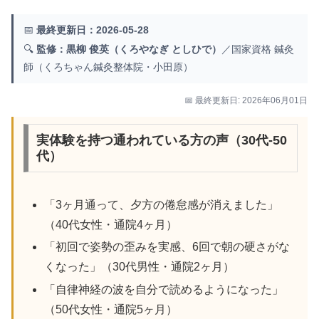
📅
最終更新日：2026-05-28
🔍
監修：黒柳 俊英（くろやなぎ としひで）
／国家資格 鍼灸
師（くろちゃん鍼灸整体院・小田原）
📅 最終更新日: 2026年06月01日
実体験を持つ通われている方の声（30代-50
代）
「3ヶ月通って、夕方の倦怠感が消えました」
（40代女性・通院4ヶ月）
「初回で姿勢の歪みを実感、6回で朝の硬さがな
くなった」（30代男性・通院2ヶ月）
「自律神経の波を自分で読めるようになった」
（50代女性・通院5ヶ月）