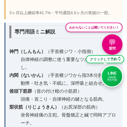
3ヶ月以上継続率41.7%・平均通院4.0ヶ月の実績の一部。
わからないことは聞いてください！
専門用語ミニ解説
💬
質問
神門（しんもん）
（手首横ジワ・小指側）
自律神経の調整に使う重要なツボ。3秒×5回押
クリックして予約 👇
し。
LINE
内関（ないかん）
（手首横ジワから指3本分肘側）
24時間
予約可能
動悸・吐き気・不眠に。深呼吸と組合せ。
後頭下筋群
（首の付け根の小筋群）
頭痛・首こり・自律神経の鍵となる筋肉。
梨状筋（りじょうきん）
（お尻深部の筋肉）
坐骨神経痛の主犯。骨盤矯正と鍼で同時アプロ
ーチ。