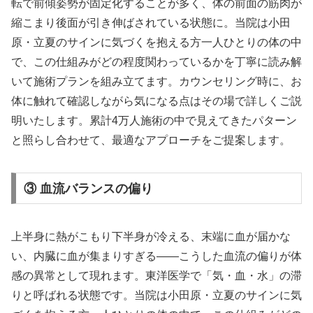
転で前傾姿勢が固定化することが多く、体の前面の筋肉が
縮こまり後面が引き伸ばされている状態に。当院は小田
原・立夏のサインに気づくを抱える方一人ひとりの体の中
で、この仕組みがどの程度関わっているかを丁寧に読み解
いて施術プランを組み立てます。カウンセリング時に、お
体に触れて確認しながら気になる点はその場で詳しくご説
明いたします。累計4万人施術の中で見えてきたパターン
と照らし合わせて、最適なアプローチをご提案します。
③ 血流バランスの偏り
上半身に熱がこもり下半身が冷える、末端に血が届かな
い、内臓に血が集まりすぎる——こうした血流の偏りが体
感の異常として現れます。東洋医学で「気・血・水」の滞
りと呼ばれる状態です。当院は小田原・立夏のサインに気