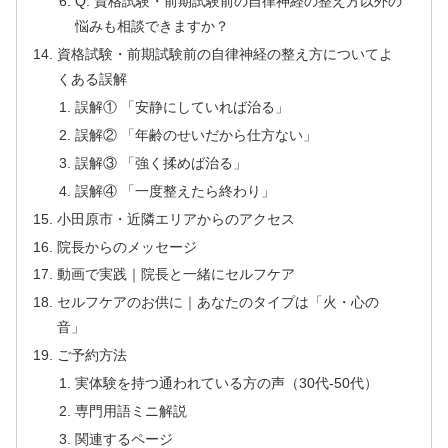
Q: 資格試験・前期試験前の自律神経の整え方以外の
悩みも相談できますか？
資格試験・前期試験前の自律神経の整え方についてよ
くある誤解
誤解① 「安静にしていれば治る」
誤解② 「年齢のせいだから仕方ない」
誤解③ 「強く揉めば治る」
誤解④ 「一度整えたら終わり」
小田原市・近隣エリアからのアクセス
院長からのメッセージ
動画で実践｜院長と一緒にセルフケア
セルフケアのお供に｜あなたのタイプは「火・心の
音」
ご予約方法
実体験を持つ通われている方の声（30代-50代）
専門用語ミニ解説
関連するページ