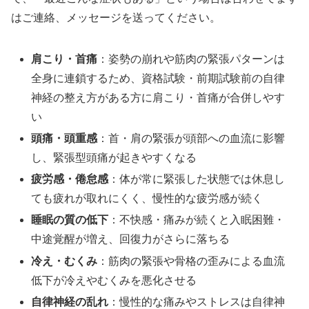
はご連絡、メッセージを送ってください。
肩こり・首痛
：姿勢の崩れや筋肉の緊張パターンは
全身に連鎖するため、資格試験・前期試験前の自律
神経の整え方がある方に肩こり・首痛が合併しやす
い
頭痛・頭重感
：首・肩の緊張が頭部への血流に影響
し、緊張型頭痛が起きやすくなる
疲労感・倦怠感
：体が常に緊張した状態では休息し
ても疲れが取れにくく、慢性的な疲労感が続く
睡眠の質の低下
：不快感・痛みが続くと入眠困難・
中途覚醒が増え、回復力がさらに落ちる
冷え・むくみ
：筋肉の緊張や骨格の歪みによる血流
低下が冷えやむくみを悪化させる
自律神経の乱れ
：慢性的な痛みやストレスは自律神