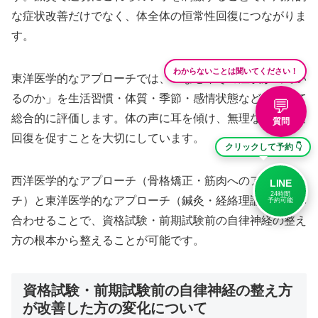
な症状改善だけでなく、体全体の恒常性回復につながりま
す。
わからないことは聞いてください！
東洋医学的なアプローチでは、「なぜ今その症状が出てい
るのか」を生活習慣・体質・季節・感情状態なども含めて
💬
総合的に評価します。体の声に耳を傾け、無理なく自然な
質問
回復を促すことを大切にしています。
クリックして予約 👇
西洋医学的なアプローチ（骨格矯正・筋肉へのアプロー
LINE
24時間
チ）と東洋医学的なアプローチ（鍼灸・経絡理論）を組み
予約可能
合わせることで、資格試験・前期試験前の自律神経の整え
方の根本から整えることが可能です。
資格試験・前期試験前の自律神経の整え方
が改善した方の変化について