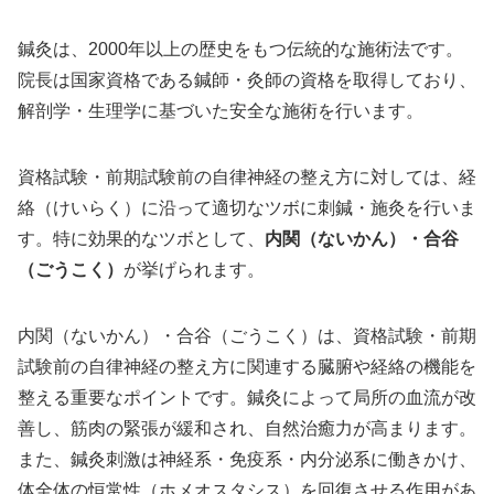
鍼灸は、2000年以上の歴史をもつ伝統的な施術法です。
院長は国家資格である鍼師・灸師の資格を取得しており、
解剖学・生理学に基づいた安全な施術を行います。
資格試験・前期試験前の自律神経の整え方に対しては、経
絡（けいらく）に沿って適切なツボに刺鍼・施灸を行いま
す。特に効果的なツボとして、
内関（ないかん）・合谷
（ごうこく）
が挙げられます。
内関（ないかん）・合谷（ごうこく）は、資格試験・前期
試験前の自律神経の整え方に関連する臓腑や経絡の機能を
整える重要なポイントです。鍼灸によって局所の血流が改
善し、筋肉の緊張が緩和され、自然治癒力が高まります。
また、鍼灸刺激は神経系・免疫系・内分泌系に働きかけ、
体全体の恒常性（ホメオスタシス）を回復させる作用があ