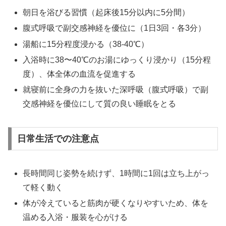
朝日を浴びる習慣（起床後15分以内に5分間）
腹式呼吸で副交感神経を優位に（1日3回・各3分）
湯船に15分程度浸かる（38-40℃）
入浴時に38〜40℃のお湯にゆっくり浸かり（15分程
度）、体全体の血流を促進する
就寝前に全身の力を抜いた深呼吸（腹式呼吸）で副
交感神経を優位にして質の良い睡眠をとる
日常生活での注意点
長時間同じ姿勢を続けず、1時間に1回は立ち上がっ
て軽く動く
体が冷えていると筋肉が硬くなりやすいため、体を
温める入浴・服装を心がける