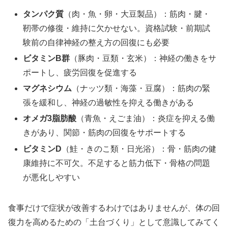
タンパク質
（肉・魚・卵・大豆製品）：筋肉・腱・
靭帯の修復・維持に欠かせない。資格試験・前期試
験前の自律神経の整え方の回復にも必要
ビタミンB群
（豚肉・豆類・玄米）：神経の働きをサ
ポートし、疲労回復を促進する
マグネシウム
（ナッツ類・海藻・豆腐）：筋肉の緊
張を緩和し、神経の過敏性を抑える働きがある
オメガ3脂肪酸
（青魚・えごま油）：炎症を抑える働
きがあり、関節・筋肉の回復をサポートする
ビタミンD
（鮭・きのこ類・日光浴）：骨・筋肉の健
康維持に不可欠。不足すると筋力低下・骨格の問題
が悪化しやすい
食事だけで症状が改善するわけではありませんが、体の回
復力を高めるための「土台づくり」として意識してみてく