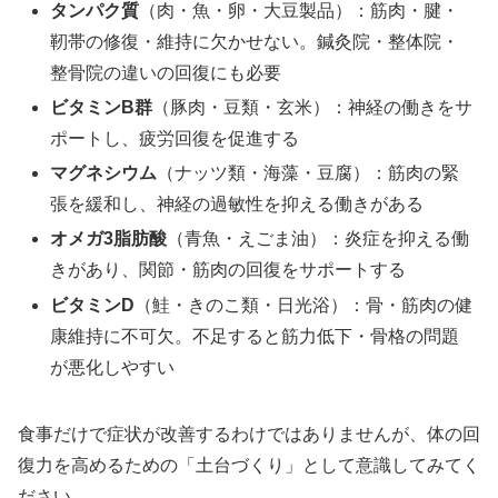
タンパク質
（肉・魚・卵・大豆製品）：筋肉・腱・
靭帯の修復・維持に欠かせない。鍼灸院・整体院・
整骨院の違いの回復にも必要
ビタミンB群
（豚肉・豆類・玄米）：神経の働きをサ
ポートし、疲労回復を促進する
マグネシウム
（ナッツ類・海藻・豆腐）：筋肉の緊
張を緩和し、神経の過敏性を抑える働きがある
オメガ3脂肪酸
（青魚・えごま油）：炎症を抑える働
きがあり、関節・筋肉の回復をサポートする
ビタミンD
（鮭・きのこ類・日光浴）：骨・筋肉の健
康維持に不可欠。不足すると筋力低下・骨格の問題
が悪化しやすい
食事だけで症状が改善するわけではありませんが、体の回
復力を高めるための「土台づくり」として意識してみてく
ださい。