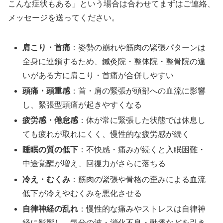
こんな症状もある」という場合は合わせてまずはご連絡、
メッセージを送ってください。
肩こり・首痛
：姿勢の崩れや筋肉の緊張パターンは
全身に連鎖するため、鍼灸院・整体院・整骨院の違
いがある方に肩こり・首痛が合併しやすい
頭痛・頭重感
：首・肩の緊張が頭部への血流に影響
し、緊張型頭痛が起きやすくなる
疲労感・倦怠感
：体が常に緊張した状態では休息し
ても疲れが取れにくく、慢性的な疲労感が続く
睡眠の質の低下
：不快感・痛みが続くと入眠困難・
中途覚醒が増え、回復力がさらに落ちる
冷え・むくみ
：筋肉の緊張や骨格の歪みによる血流
低下が冷えやむくみを悪化させる
自律神経の乱れ
：慢性的な痛みやストレスは自律神
経に影響し、気分の波・消化不良・動悸などを引き