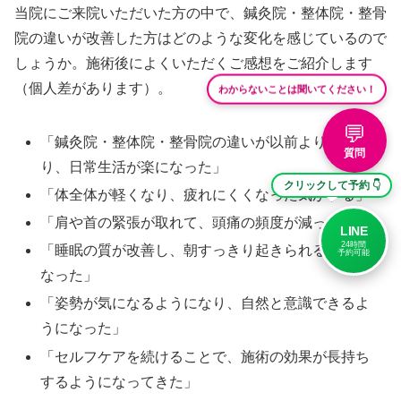
当院にご来院いただいた方の中で、鍼灸院・整体院・整骨
院の違いが改善した方はどのような変化を感じているので
しょうか。施術後によくいただくご感想をご紹介します
わからないことは聞いてください！
（個人差があります）。
💬
「鍼灸院・整体院・整骨院の違いが以前より軽くな
質問
り、日常生活が楽になった」
クリックして予約 👇
「体全体が軽くなり、疲れにくくなった気がする」
「肩や首の緊張が取れて、頭痛の頻度が減った」
LINE
24時間
「睡眠の質が改善し、朝すっきり起きられるように
予約可能
なった」
「姿勢が気になるようになり、自然と意識できるよ
うになった」
「セルフケアを続けることで、施術の効果が長持ち
するようになってきた」