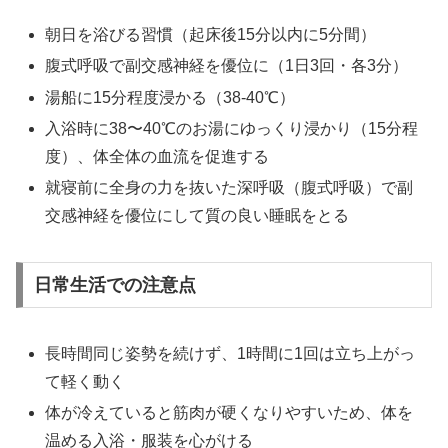
朝日を浴びる習慣（起床後15分以内に5分間）
腹式呼吸で副交感神経を優位に（1日3回・各3分）
湯船に15分程度浸かる（38-40℃）
入浴時に38〜40℃のお湯にゆっくり浸かり（15分程
度）、体全体の血流を促進する
就寝前に全身の力を抜いた深呼吸（腹式呼吸）で副
交感神経を優位にして質の良い睡眠をとる
日常生活での注意点
長時間同じ姿勢を続けず、1時間に1回は立ち上がっ
て軽く動く
体が冷えていると筋肉が硬くなりやすいため、体を
温める入浴・服装を心がける