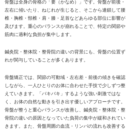
骨盤は全身の骨格の「要（かなめ）」です。骨盤が前後・
左右に傾いたり、ねじれが生じると、そこから連鎖して腰
椎・胸椎・頸椎・肩・膝・足首などあらゆる部位に影響が
及びます。重心のバランスが崩れることで、特定の関節や
筋肉に過剰な負担が集中します。
鍼灸院・整体院・整骨院の違いの背景にも、骨盤の位置ず
れが関与していることが多くあります。
骨盤矯正では、関節の可動域・左右差・前後の傾きを確認
しながら、一人ひとりのお体に合わせた手技で少しずつ整
えていきます。「バキバキ」するような強い刺激ではな
く、お体の自然な動きを引き出す優しいアプローチです。
骨盤が整うと重心バランスが改善し、鍼灸院・整体院・整
骨院の違いの原因となっていた負荷の集中が緩和されてい
きます。また、骨盤周囲の血流・リンパの流れも改善する