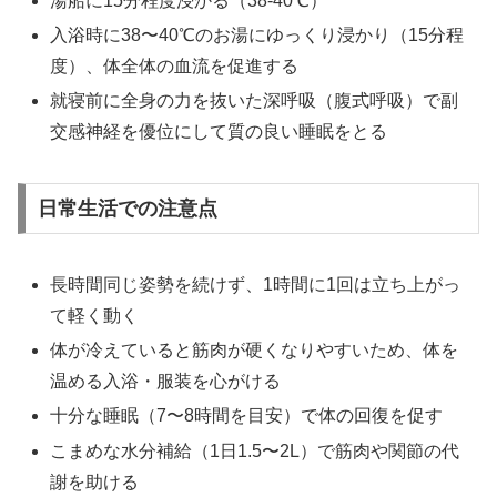
湯船に15分程度浸かる（38-40℃）
入浴時に38〜40℃のお湯にゆっくり浸かり（15分程
度）、体全体の血流を促進する
就寝前に全身の力を抜いた深呼吸（腹式呼吸）で副
交感神経を優位にして質の良い睡眠をとる
日常生活での注意点
長時間同じ姿勢を続けず、1時間に1回は立ち上がっ
て軽く動く
体が冷えていると筋肉が硬くなりやすいため、体を
温める入浴・服装を心がける
十分な睡眠（7〜8時間を目安）で体の回復を促す
こまめな水分補給（1日1.5〜2L）で筋肉や関節の代
謝を助ける