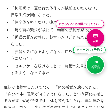
「梅雨明け→夏移行の体作りが以前より軽くなり、
日常生活が楽になった」
「体全体が軽くなり、疲れにくくなった気がする」
わからないことは聞いてください！
「肩や首の緊張が取れて、頭痛の頻度が減った」
💬
「睡眠の質が改善し、朝すっきり起きられるように
質問
なった」
クリックして予約 👇
「姿勢が気になるようになり、自然と意識できるよ
うになった」
LINE
「セルフケアを続けることで、施術の効果が長持ち
24時間
予約可能
するようになってきた」
症状が改善するだけでなく、「体の感覚が戻ってきた」
「自分の体に意識が向くようになった」という変化を感じ
る方が多いのが特徴です。体を整えることは、単に痛みを
取るだけでなく、生活の質全体を向上させることにつなが