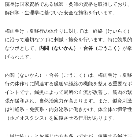
院長は国家資格である鍼師・灸師の資格を取得しており、
解剖学・生理学に基づいた安全な施術を行います。
梅雨明け→夏移行の体作りに対しては、経絡（けいらく）
に沿って適切なツボに刺鍼・施灸を行います。特に効果的
なツボとして、
内関（ないかん）・合谷（ごうこく）
が挙
げられます。
内関（ないかん）・合谷（ごうこく）は、梅雨明け→夏移
行の体作りに関連する臓腑や経絡の機能を整える重要なポ
イントです。鍼灸によって局所の血流が改善し、筋肉の緊
張が緩和され、自然治癒力が高まります。また、鍼灸刺激
は神経系・免疫系・内分泌系に働きかけ、体全体の恒常性
（ホメオスタシス）を回復させる作用があります。
「鍼は怖い」とお感じの方も多いですが、使用する鍼は非