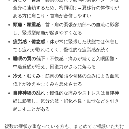
全身に連鎖するため、梅雨明け→夏移行の体作りが
ある方に肩こり・首痛が合併しやすい
頭痛・頭重感
：首・肩の緊張が頭部への血流に影響
し、緊張型頭痛が起きやすくなる
疲労感・倦怠感
：体が常に緊張した状態では休息し
ても疲れが取れにくく、慢性的な疲労感が続く
睡眠の質の低下
：不快感・痛みが続くと入眠困難・
中途覚醒が増え、回復力がさらに落ちる
冷え・むくみ
：筋肉の緊張や骨格の歪みによる血流
低下が冷えやむくみを悪化させる
自律神経の乱れ
：慢性的な痛みやストレスは自律神
経に影響し、気分の波・消化不良・動悸などを引き
起こすことがある
複数の症状が重なっている方も、まとめてご相談いただけ