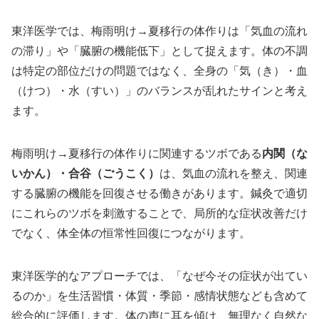
東洋医学では、梅雨明け→夏移行の体作りは「気血の流れ
の滞り」や「臓腑の機能低下」として捉えます。体の不調
は特定の部位だけの問題ではなく、全身の「気（き）・血
（けつ）・水（すい）」のバランスが乱れたサインと考え
ます。
梅雨明け→夏移行の体作りに関連するツボである
内関（な
いかん）・合谷（ごうこく）
は、気血の流れを整え、関連
する臓腑の機能を回復させる働きがあります。鍼灸で適切
にこれらのツボを刺激することで、局所的な症状改善だけ
でなく、体全体の恒常性回復につながります。
東洋医学的なアプローチでは、「なぜ今その症状が出てい
るのか」を生活習慣・体質・季節・感情状態なども含めて
総合的に評価します。体の声に耳を傾け、無理なく自然な