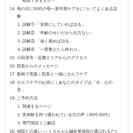
相談できますか？
母の日に50代の母へ更年期ケアをについてよくある誤
解
誤解① 「安静にしていれば治る」
誤解② 「年齢のせいだから仕方ない」
誤解③ 「強く揉めば治る」
誤解④ 「一度整えたら終わり」
小田原市・近隣エリアからのアクセス
院長からのメッセージ
動画で実践｜院長と一緒にセルフケア
セルフケアのお供に｜あなたのタイプは「火・心の
音」
ご予約方法
関連するページ
実体験を持つ通われている方の声（30代-50代）
専門用語ミニ解説
他院との違い — くろちゃん鍼灸整体院が選ばれる7つ