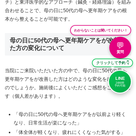
チ）と東洋医学的なアプローチ（鍼灸・経絡理論）を組み
合わせることで、母の日に50代の母へ更年期ケアをの根
本から整えることが可能です。
わからないことは聞いてください！
母の日に50代の母へ更年期ケアをが改善し
💬
た方の変化について
質問
クリックして予約 👇
当院にご来院いただいた方の中で、母の日に50代の母へ
LINE
更年期ケアをが改善した方はどのような変化を感じている
24時間
予約可能
のでしょうか。施術後によくいただくご感想をご紹介しま
す（個人差があります）。
「母の日に50代の母へ更年期ケアをが以前より軽く
なり、日常生活が楽になった」
「体全体が軽くなり、疲れにくくなった気がする」