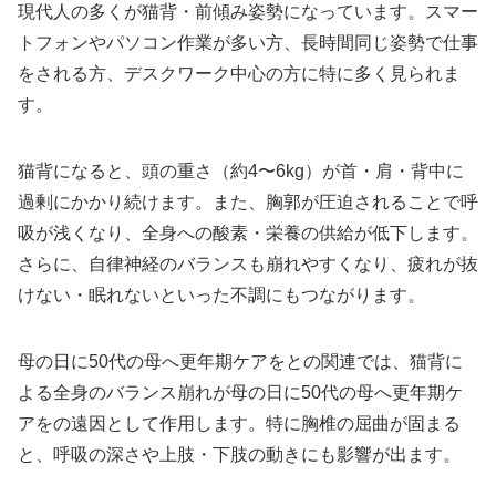
現代人の多くが猫背・前傾み姿勢になっています。スマー
トフォンやパソコン作業が多い方、長時間同じ姿勢で仕事
をされる方、デスクワーク中心の方に特に多く見られま
す。
猫背になると、頭の重さ（約4〜6kg）が首・肩・背中に
過剰にかかり続けます。また、胸郭が圧迫されることで呼
吸が浅くなり、全身への酸素・栄養の供給が低下します。
さらに、自律神経のバランスも崩れやすくなり、疲れが抜
けない・眠れないといった不調にもつながります。
母の日に50代の母へ更年期ケアをとの関連では、猫背に
よる全身のバランス崩れが母の日に50代の母へ更年期ケ
アをの遠因として作用します。特に胸椎の屈曲が固まる
と、呼吸の深さや上肢・下肢の動きにも影響が出ます。