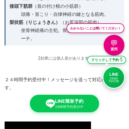
後頭下筋群
（首の付け根の小筋群）
頭痛・首こり・自律神経の鍵となる筋肉。
梨状筋（りじょうきん）
（お尻深部の筋肉）
わからないことは聞いてください！
坐骨神経痛の主犯。骨盤矯正と鍼で同時アプロ
ーチ。
💬
質問
【効果には個人差があります】
クリックして予約 👇
LINE
24時間
２４時間予約受付中！メッセージを送って対応が始まりま
予約可能
す。
LINE簡単予約
24時間予約受付中