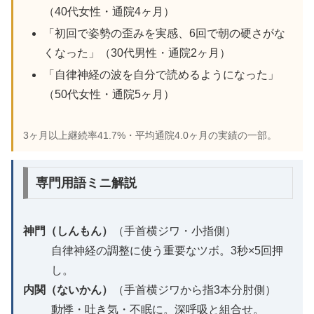
（40代女性・通院4ヶ月）
「初回で姿勢の歪みを実感、6回で朝の硬さがな
くなった」（30代男性・通院2ヶ月）
「自律神経の波を自分で読めるようになった」
（50代女性・通院5ヶ月）
3ヶ月以上継続率41.7%・平均通院4.0ヶ月の実績の一部。
専門用語ミニ解説
神門（しんもん）
（手首横ジワ・小指側）
自律神経の調整に使う重要なツボ。3秒×5回押
し。
内関（ないかん）
（手首横ジワから指3本分肘側）
動悸・吐き気・不眠に。深呼吸と組合せ。