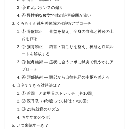
③ 血流バランスの偏り
④ 慢性的な疲労で体の許容範囲が狭い
くろちゃん鍼灸整体院の4施術アプローチ
① 骨盤矯正 — 骨盤を整え、全身の血流と神経の土
台を作る
② 猫背矯正 — 猫背・首こりを整え、神経と血流ル
ートを解放する
③ 鍼灸施術 — 症状に合うツボに鍼灸で穏やかにア
プローチ
④ 頭部施術 — 頭部から自律神経の中枢を整える
自宅でできる対処法は？
① 首回しと肩甲骨ストレッチ（各10回）
② 深呼吸（4秒吸って8秒吐く×10回）
③ 23時就寝のリズム
おすすめのツボ
いつ来院すべき？