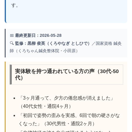
す。
📅
最終更新日：2026-05-28
🔍
監修：黒柳 俊英（くろやなぎ としひで）
／国家資格 鍼灸
師（くろちゃん鍼灸整体院・小田原）
実体験を持つ通われている方の声（30代-50
代）
「3ヶ月通って、夕方の倦怠感が消えました」
（40代女性・通院4ヶ月）
「初回で姿勢の歪みを実感、6回で朝の硬さがな
くなった」（30代男性・通院2ヶ月）