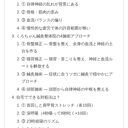
① 自律神経の乱れが背景にある
② 骨格・筋肉の歪み
③ 血流バランスの偏り
④ 慢性的な疲労で体の許容範囲が狭い
くろちゃん鍼灸整体院の4施術アプローチ
① 骨盤矯正 — 骨盤を整え、全身の血流と神経の土
台を作る
② 猫背矯正 — 猫背・首こりを整え、神経と血流ル
ートを解放する
③ 鍼灸施術 — 症状に合うツボに鍼灸で穏やかにア
プローチ
④ 頭部施術 — 頭部から自律神経の中枢を整える
自宅でできる対処法は？
① 首回しと肩甲骨ストレッチ（各10回）
② 深呼吸（4秒吸って8秒吐く×10回）
③ 23時就寝のリズム