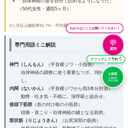
「自律神経の波を自分で読めるようになった」
（50代女性・通院5ヶ月）
3ヶ月以上継続率41.7%・平均通院4.0ヶ月の実績の一部。
わからないことは聞いてください！
💬
専門用語ミニ解説
質問
クリックして予約 👇
神門（しんもん）
（手首横ジワ・小指側）
自律神経の調整に使う重要なツボ。3秒×5回押
LINE
24時間
し。
予約可能
内関（ないかん）
（手首横ジワから指3本分肘側）
動悸・吐き気・不眠に。深呼吸と組合せ。
後頭下筋群
（首の付け根の小筋群）
頭痛・首こり・自律神経の鍵となる筋肉。
梨状筋（りじょうきん）
（お尻深部の筋肉）