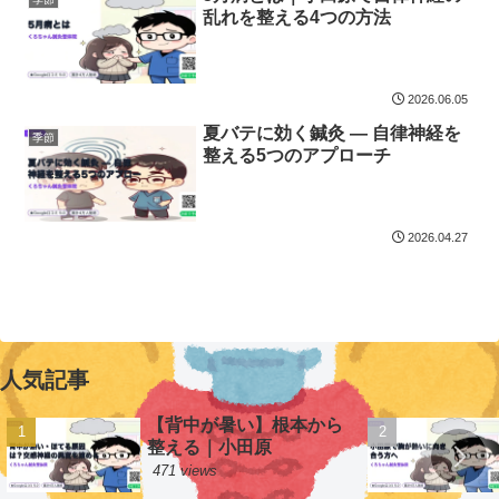
乱れを整える4つの方法
2026.06.05
夏バテに効く鍼灸 — 自律神経を
季節
整える5つのアプローチ
2026.04.27
人気記事
【背中が暑い】根本から
整える｜小田原
471 views