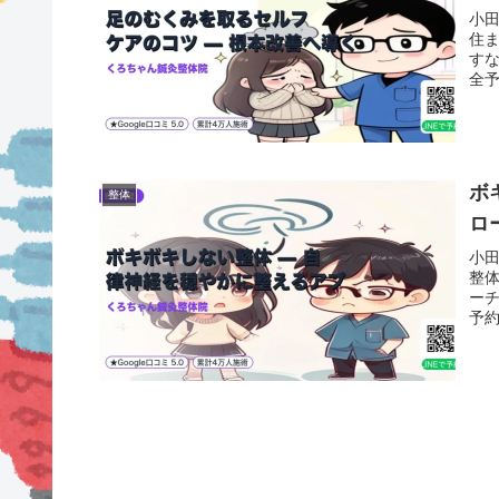
小
住
すな
全
ボ
整体
ロ
小
整
ー
予約