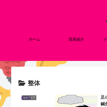
ホーム
院長紹介
メ
整体
足
セルフケア
鍼