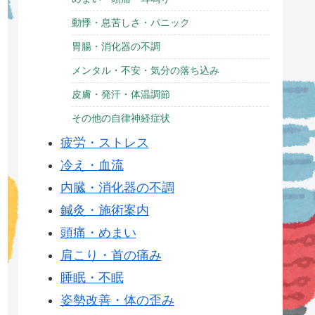
動悸・息苦しさ・パニック
胃腸・消化器の不調
メンタル・不安・気分の落ち込み
皮膚・発汗・体温調節
その他の自律神経症状
疲労・ストレス
冷え・血流
内臓・消化器の不調
鍼灸・施術案内
頭痛・めまい
肩こり・首の痛み
睡眠・不眠
姿勢改善・体の歪み