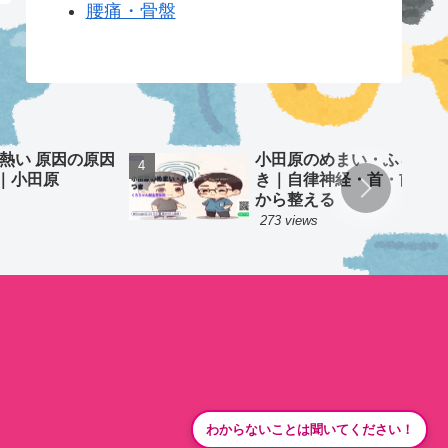
腰痛・骨盤
 熱い 原因の原因
小田原のめまい・ふらつ
｜小田原
き｜自律神経・首・前庭
から整える
273 views
わからないことは聞いてください！