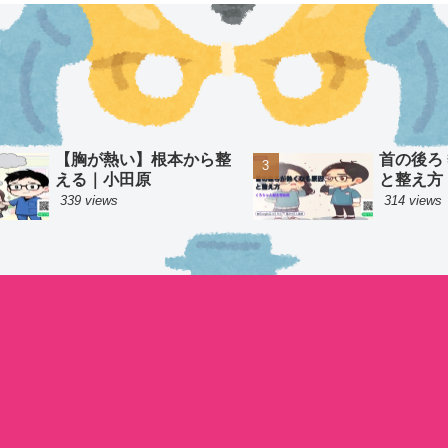
【胸が熱い】根本から整
首の後ろ
える｜小田原
と整え方
339 views
314 views