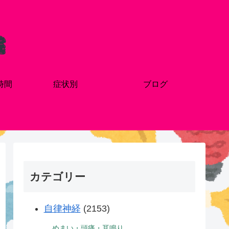
時間
症状別
ブログ
カテゴリー
自律神経
(2153)
めまい・頭痛・耳鳴り