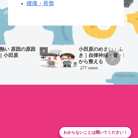
腰痛・骨盤
 熱い 原因の原因
小田原のめまい・ふらつ
｜小田原
き｜自律神経・首・前庭
から整える
277 views
わからないことは聞いてください！