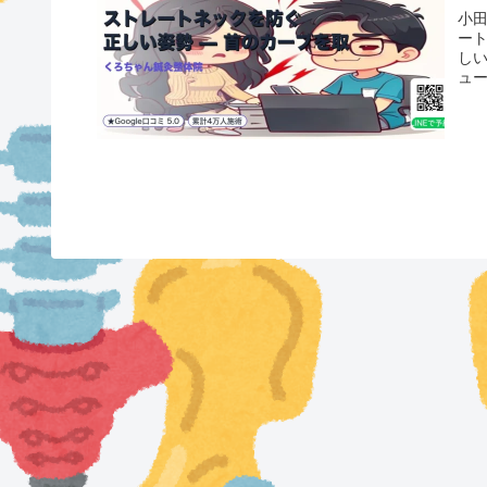
小
ー
し
ュ