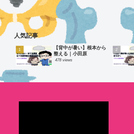
人気記事
【背中が暑い】根本から
整える｜小田原
478 views