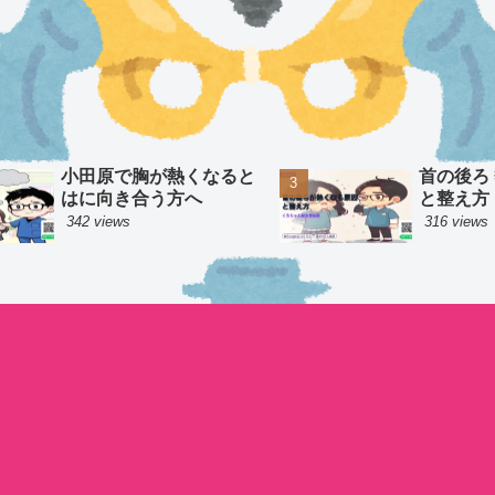
小田原で胸が熱くなると
首の後ろ
はに向き合う方へ
と整え方
342 views
316 views