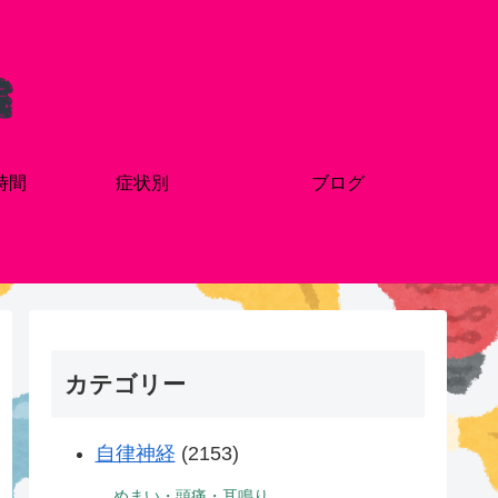
時間
症状別
ブログ
カテゴリー
自律神経
(2153)
めまい・頭痛・耳鳴り