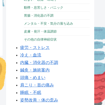
動悸・息苦しさ・パニック
胃腸・消化器の不調
メンタル・不安・気分の落ち込み
皮膚・発汗・体温調節
その他の自律神経症状
疲労・ストレス
冷え・血流
内臓・消化器の不調
鍼灸・施術案内
頭痛・めまい
肩こり・首の痛み
睡眠・不眠
姿勢改善・体の歪み