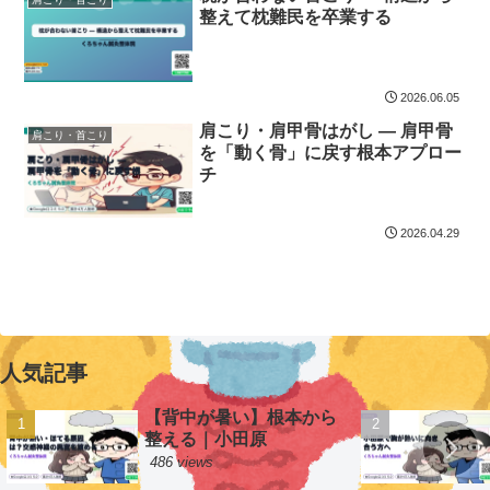
整えて枕難民を卒業する
2026.06.05
肩こり・肩甲骨はがし — 肩甲骨
肩こり・首こり
を「動く骨」に戻す根本アプロー
チ
2026.04.29
人気記事
【背中が暑い】根本から
整える｜小田原
486 views