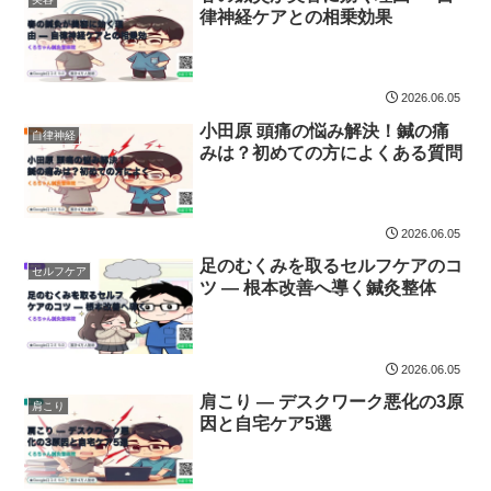
律神経ケアとの相乗効果
2026.06.05
小田原 頭痛の悩み解決！鍼の痛
自律神経
みは？初めての方によくある質問
2026.06.05
足のむくみを取るセルフケアのコ
セルフケア
ツ — 根本改善へ導く鍼灸整体
2026.06.05
肩こり — デスクワーク悪化の3原
肩こり
因と自宅ケア5選