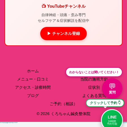
📺 YouTubeチャンネル
自律神経・頭痛・歪み専門
セルフケア＆症状解説を配信中
▶ チャンネル登録
ホーム
院長紹介
わからないことは聞いてください！
メニュー・口コミ
当院の施術方針
💬
アクセス・診察時間
症状別
質問
ブログ
よくある質問
クリックして予約 👇
ご予約（相談）
© 2026 くろちゃん鍼灸整体院
LINE
24時間
予約可能