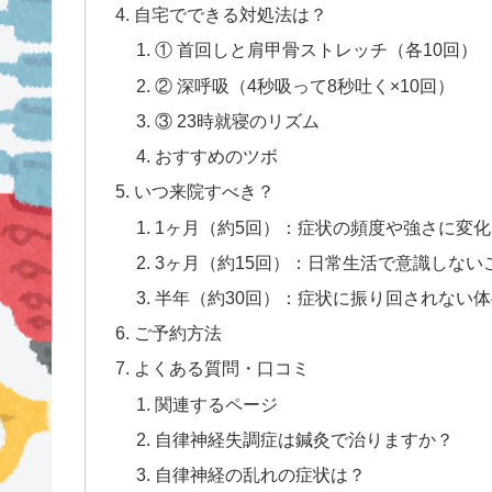
自宅でできる対処法は？
① 首回しと肩甲骨ストレッチ（各10回）
② 深呼吸（4秒吸って8秒吐く×10回）
③ 23時就寝のリズム
おすすめのツボ
いつ来院すべき？
1ヶ月（約5回）：症状の頻度や強さに変
3ヶ月（約15回）：日常生活で意識しない
半年（約30回）：症状に振り回されない
ご予約方法
よくある質問・口コミ
関連するページ
自律神経失調症は鍼灸で治りますか？
自律神経の乱れの症状は？