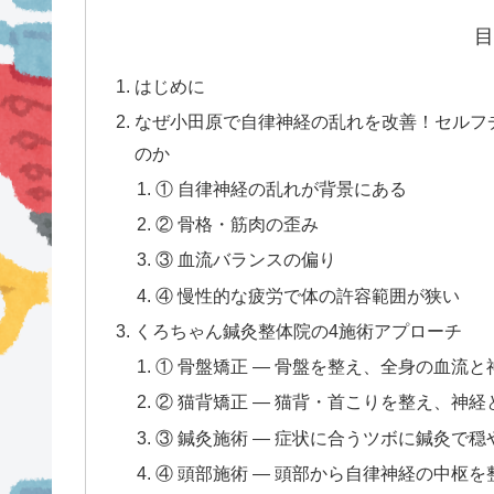
目
はじめに
なぜ小田原で自律神経の乱れを改善！セルフ
のか
① 自律神経の乱れが背景にある
② 骨格・筋肉の歪み
③ 血流バランスの偏り
④ 慢性的な疲労で体の許容範囲が狭い
くろちゃん鍼灸整体院の4施術アプローチ
① 骨盤矯正 — 骨盤を整え、全身の血流
② 猫背矯正 — 猫背・首こりを整え、神
③ 鍼灸施術 — 症状に合うツボに鍼灸で
④ 頭部施術 — 頭部から自律神経の中枢を