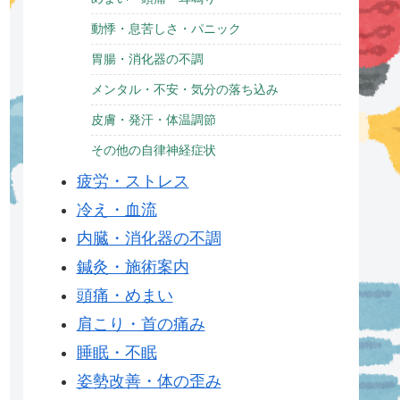
動悸・息苦しさ・パニック
胃腸・消化器の不調
メンタル・不安・気分の落ち込み
皮膚・発汗・体温調節
その他の自律神経症状
疲労・ストレス
冷え・血流
内臓・消化器の不調
鍼灸・施術案内
頭痛・めまい
肩こり・首の痛み
睡眠・不眠
姿勢改善・体の歪み