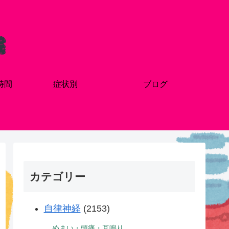
時間
症状別
ブログ
カテゴリー
自律神経
(2153)
めまい・頭痛・耳鳴り