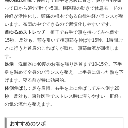
朝の腹式呼吸
：仰向けで両手をお腹に置き、鼻から4秒吸
って口から8秒で吐く×5回。横隔膜の動きで休息モードの
神経が活性化し、頭痛の根本である自律神経バランスが整
います。布団の中でできるので習慣化しやすいです。
首ゆるめストレッチ
：椅子で右手で頭を持って左へ倒す
15秒、反対も。顎を引いて後頭部を伸ばす15秒。1時間ご
とに行うと首肩のこわばりが取れ、頭部血流が回復しま
す。
足湯
：洗面器に40度のお湯を張り足首まで10-15分。下半
身を温めて全身のバランスを整え、上半身に偏った熱を下
げます。寝る前が特に効果的。
体側伸ばし
：足を肩幅、右手を上に伸ばして左へ倒す20
秒、反対も。東洋医学でストレス時に滞りやすい「肝経」
の気の流れを整えます。
おすすめのツボ