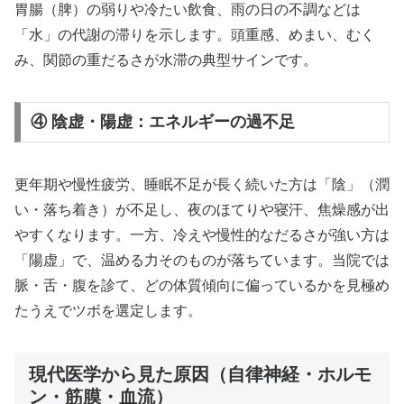
胃腸（脾）の弱りや冷たい飲食、雨の日の不調などは
「水」の代謝の滞りを示します。頭重感、めまい、むく
み、関節の重だるさが水滞の典型サインです。
④ 陰虚・陽虚：エネルギーの過不足
更年期や慢性疲労、睡眠不足が長く続いた方は「陰」（潤
い・落ち着き）が不足し、夜のほてりや寝汗、焦燥感が出
やすくなります。一方、冷えや慢性的なだるさが強い方は
「陽虚」で、温める力そのものが落ちています。当院では
脈・舌・腹を診て、どの体質傾向に偏っているかを見極め
たうえでツボを選定します。
現代医学から見た原因（自律神経・ホルモ
ン・筋膜・血流）