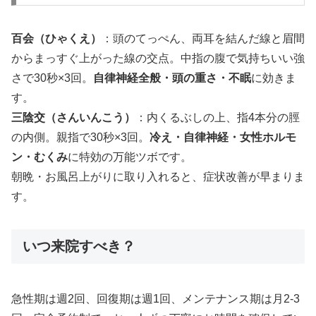
百会（ひゃくえ）
：頭のてっぺん、両耳を結んだ線と眉間
からまっすぐ上がった線の交点。中指の腹で気持ちいい強
さで30秒×3回。
自律神経全般・頭の重さ・不眠
に効きま
す。
三陰交（さんいんこう）
：内くるぶしの上、指4本分の脛
の内側。親指で30秒×3回。
冷え・自律神経・女性ホルモ
ン・むくみ
に特効の万能ツボです。
朝晩・お風呂上がりに取り入れると、症状改善が早まりま
す。
いつ来院すべき？
急性期は週2回、回復期は週1回、メンテナンス期は月2-3