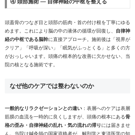
④ 頭部施術 — 自律神経の中枢を整える
頭蓋骨のつなぎ目と頭部の筋肉・首の付け根を丁寧にゆる
めます。これにより脳の中の液体の循環が回復し、
自律神
経の中枢である脳幹
に直接アプローチ。施術後は「視界が
クリア」「呼吸が深い」「眠気がふっとくる」と多くの方
がおっしゃいます。頭痛の根本的な改善に欠かせない、当
院の核となる施術です。
なぜ他のケアでは整わないのか
一般的なリラクゼーションとの違い
：表層へのケアは表層
筋膜の血流を一時的に良くしますが、頭痛の根本にある
骨
格の歪み・自律神経の乱れ・気の流れの滞り
には届きませ
ん。当院は鍼灸師の国家資格者が、解剖学と東洋医学の知