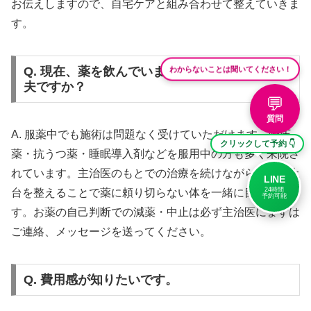
お伝えしますので、自宅ケアと組み合わせて整えていきま
す。
わからないことは聞いてください！
Q. 現在、薬を飲んでいますが施術を受けて大丈
夫ですか？
💬
質問
A. 服薬中でも施術は問題なく受けていただけます。降圧
クリックして予約 👇
薬・抗うつ薬・睡眠導入剤などを服用中の方も多く来院さ
れています。主治医のもとでの治療を続けながら、体の土
LINE
24時間
台を整えることで薬に頼り切らない体を一緒に目指しま
予約可能
す。お薬の自己判断での減薬・中止は必ず主治医にまずは
ご連絡、メッセージを送ってください。
Q. 費用感が知りたいです。