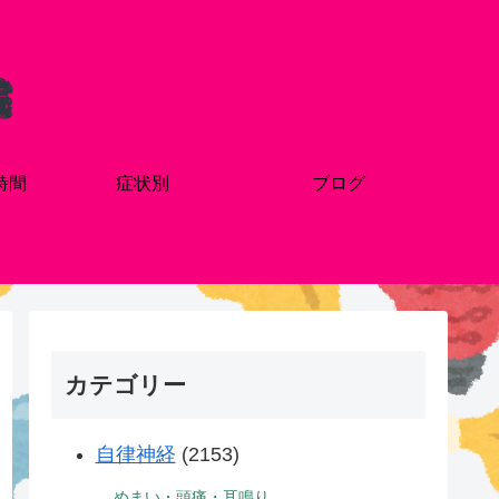
時間
症状別
ブログ
カテゴリー
自律神経
(2153)
めまい・頭痛・耳鳴り