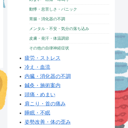
動悸・息苦しさ・パニック
胃腸・消化器の不調
メンタル・不安・気分の落ち込み
皮膚・発汗・体温調節
その他の自律神経症状
疲労・ストレス
冷え・血流
内臓・消化器の不調
鍼灸・施術案内
頭痛・めまい
肩こり・首の痛み
睡眠・不眠
姿勢改善・体の歪み