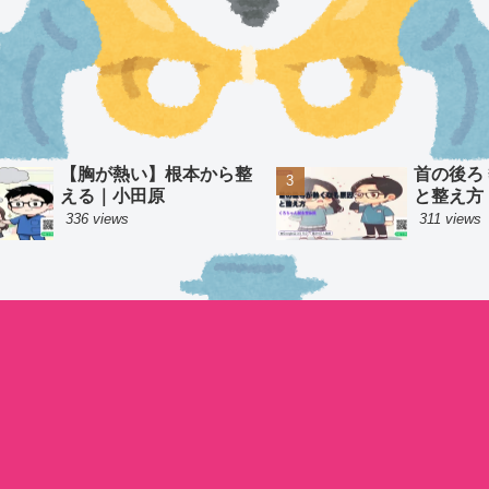
【胸が熱い】根本から整
首の後ろ
える｜小田原
と整え方
336 views
311 views