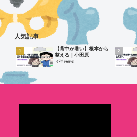
人気記事
【背中が暑い】根本から
整える｜小田原
474 views