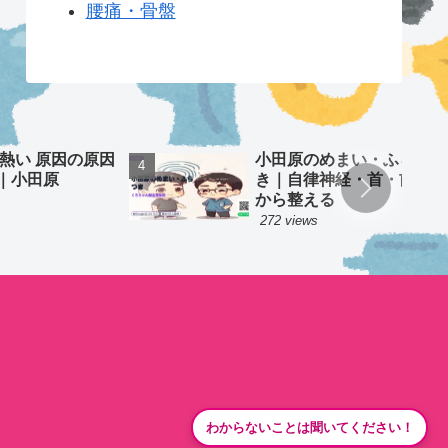
腰痛・骨盤
 熱い 原因の原因
小田原のめまい・ふらつ
｜小田原
き｜自律神経・首・前庭
から整える
272 views
わからないことは聞いてください！