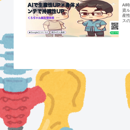
AI
資
産
スの