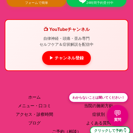
フォームで簡単
24時間予約受付中
📺 YouTubeチャンネル
自律神経・頭痛・歪み専門
セルフケア＆症状解説を配信中
▶ チャンネル登録
ホーム
院長紹介
わからないことは聞いてください！
メニュー・口コミ
当院の施術方針
💬
アクセス・診察時間
症状別
質問
ブログ
よくある質問
クリックして予約 👇
ご予約（相談）