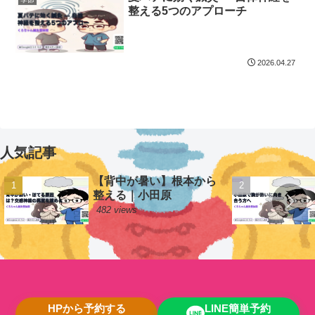
整える5つのアプローチ
2026.04.27
人気記事
【背中が暑い】根本から
整える｜小田原
482 views
HPから予約する
LINE簡単予約