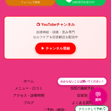
フォームで簡単
24時間予約受付中
📺 YouTubeチャンネル
自律神経・頭痛・歪み専門
セルフケア＆症状解説を配信中
▶ チャンネル登録
ホーム
院長紹介
わからないことは聞いてください！
メニュー・口コミ
当院の施術方針
💬
アクセス・診察時間
症状別
質問
ブログ
よくある質問
クリックして予約 👇
ご予約（相談）