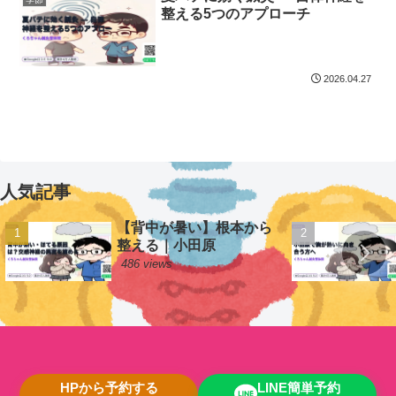
整える5つのアプローチ
2026.04.27
人気記事
【背中が暑い】根本から
整える｜小田原
486 views
HPから予約する
LINE簡単予約