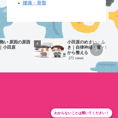
腰痛・骨盤
 熱い 原因の原因
小田原のめまい・ふらつ
｜小田原
き｜自律神経・首・前庭
から整える
271 views
わからないことは聞いてください！