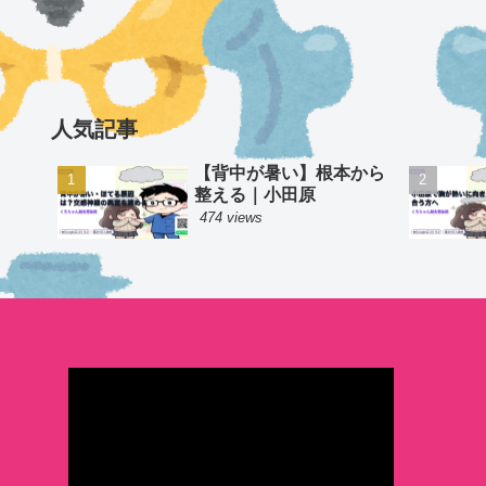
人気記事
【背中が暑い】根本から
整える｜小田原
474 views