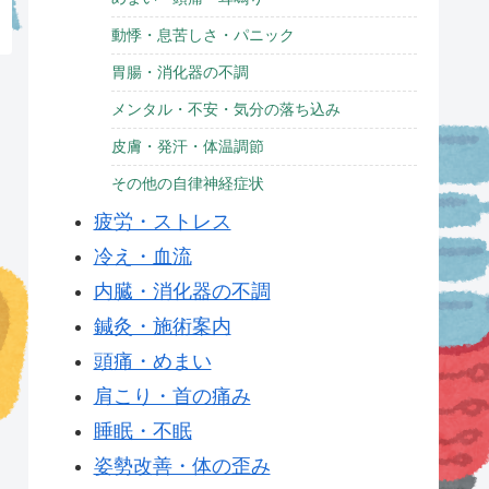
動悸・息苦しさ・パニック
胃腸・消化器の不調
メンタル・不安・気分の落ち込み
皮膚・発汗・体温調節
その他の自律神経症状
疲労・ストレス
冷え・血流
内臓・消化器の不調
鍼灸・施術案内
頭痛・めまい
肩こり・首の痛み
睡眠・不眠
姿勢改善・体の歪み