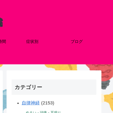
時間
症状別
ブログ
カテゴリー
自律神経
(2153)
めまい・頭痛・耳鳴り