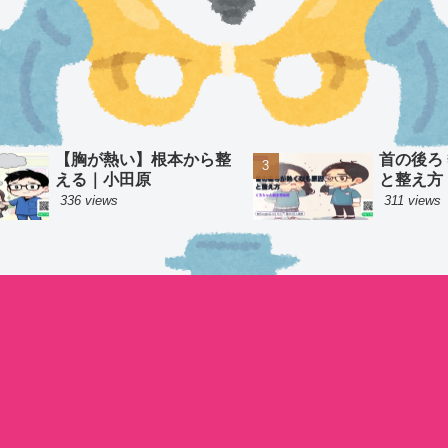
【胸が熱い】根本から整
首の後ろ
える｜小田原
と整え方
336 views
311 views