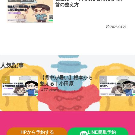
首の整え方
2026.04.21
人気記事
【背中が暑い】根本から
整える｜小田原
477 views
HPから予約する
LINE簡単予約