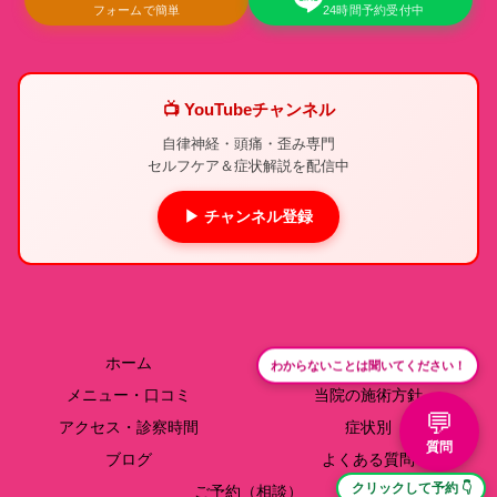
フォームで簡単
24時間予約受付中
📺 YouTubeチャンネル
自律神経・頭痛・歪み専門
セルフケア＆症状解説を配信中
▶ チャンネル登録
ホーム
院長紹介
わからないことは聞いてください！
メニュー・口コミ
当院の施術方針
💬
アクセス・診察時間
症状別
質問
ブログ
よくある質問
クリックして予約 👇
ご予約（相談）