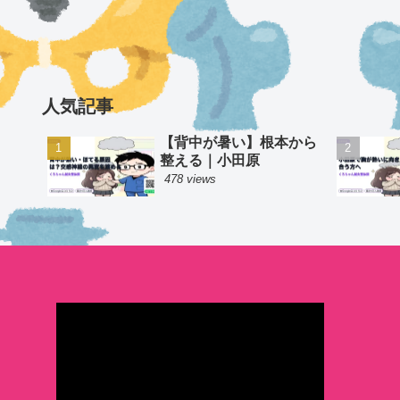
人気記事
【背中が暑い】根本から
整える｜小田原
478 views