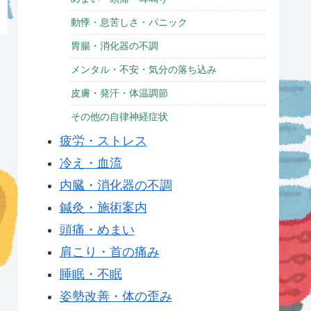
動悸・息苦しさ・パニック
胃腸・消化器の不調
メンタル・不安・気分の落ち込み
皮膚・発汗・体温調節
その他の自律神経症状
疲労・ストレス
冷え・血流
内臓・消化器の不調
鍼灸・施術案内
頭痛・めまい
肩こり・首の痛み
睡眠・不眠
姿勢改善・体の歪み