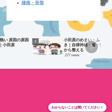
腰痛・骨盤
 熱い 原因の原因
小田原のめまい・ふらつ
｜小田原
き｜自律神経・首・前庭
から整える
277 views
わからないことは聞いてください！