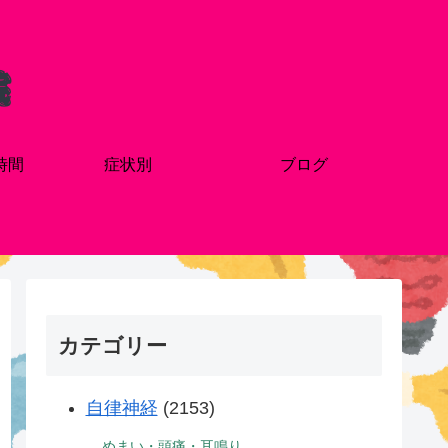
時間
症状別
ブログ
カテゴリー
自律神経
(2153)
めまい・頭痛・耳鳴り