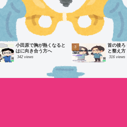
小田原で胸が熱くなると
首の後ろ
はに向き合う方へ
と整え方
342 views
316 views