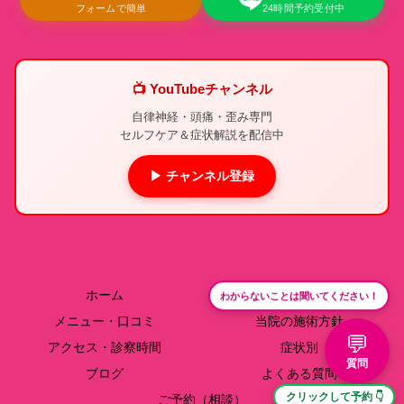
フォームで簡単
24時間予約受付中
📺 YouTubeチャンネル
自律神経・頭痛・歪み専門
セルフケア＆症状解説を配信中
▶ チャンネル登録
ホーム
院長紹介
わからないことは聞いてください！
メニュー・口コミ
当院の施術方針
💬
アクセス・診察時間
症状別
質問
ブログ
よくある質問
クリックして予約 👇
ご予約（相談）