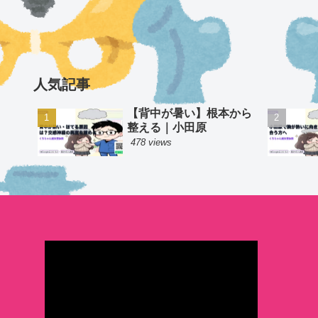
人気記事
【背中が暑い】根本から
整える｜小田原
478 views