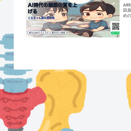
AI
田
め