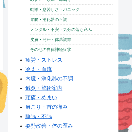
動悸・息苦しさ・パニック
胃腸・消化器の不調
メンタル・不安・気分の落ち込み
皮膚・発汗・体温調節
その他の自律神経症状
疲労・ストレス
冷え・血流
内臓・消化器の不調
鍼灸・施術案内
頭痛・めまい
肩こり・首の痛み
睡眠・不眠
姿勢改善・体の歪み