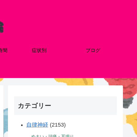
時間
症状別
ブログ
カテゴリー
自律神経
(2153)
めまい・頭痛・耳鳴り