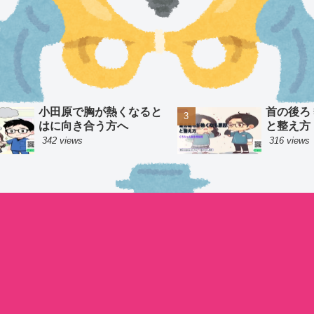
小田原で胸が熱くなると
首の後ろ
はに向き合う方へ
と整え方
342 views
316 views