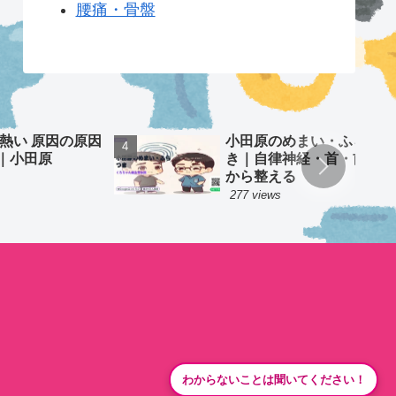
腰痛・骨盤
 熱い 原因の原因
小田原のめまい・ふらつ
｜小田原
き｜自律神経・首・前庭
から整える
277 views
わからないことは聞いてください！