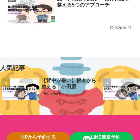
整える5つのアプローチ
2026.04.27
人気記事
【背中が暑い】根本から
整える｜小田原
480 views
HPから予約する
LINE簡単予約