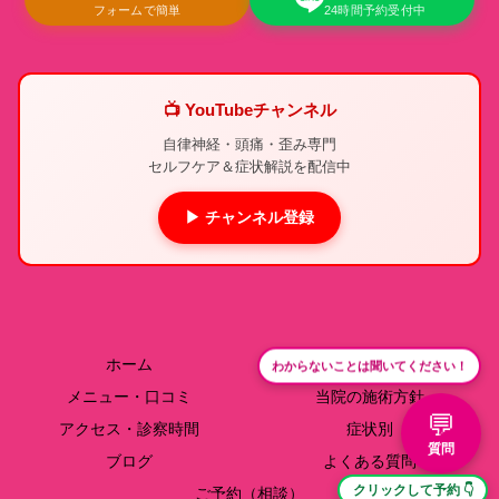
フォームで簡単
24時間予約受付中
📺 YouTubeチャンネル
自律神経・頭痛・歪み専門
セルフケア＆症状解説を配信中
▶ チャンネル登録
ホーム
院長紹介
わからないことは聞いてください！
メニュー・口コミ
当院の施術方針
💬
アクセス・診察時間
症状別
質問
ブログ
よくある質問
クリックして予約 👇
ご予約（相談）