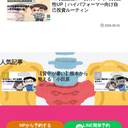
性UP｜ハイパフォーマー向け自
己投資ルーティン
2026.06.01
人気記事
【背中が暑い】根本から
整える｜小田原
487 views
HPから予約する
LINE簡単予約