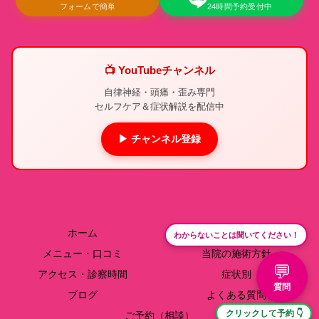
フォームで簡単
24時間予約受付中
📺 YouTubeチャンネル
自律神経・頭痛・歪み専門
セルフケア＆症状解説を配信中
▶ チャンネル登録
ホーム
院長紹介
わからないことは聞いてください！
メニュー・口コミ
当院の施術方針
💬
アクセス・診察時間
症状別
質問
ブログ
よくある質問
クリックして予約 👇
ご予約（相談）