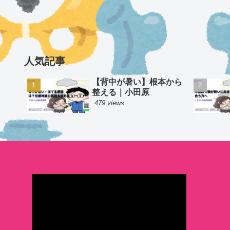
人気記事
【背中が暑い】根本から
整える｜小田原
479 views