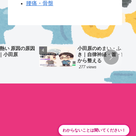
腰痛・骨盤
 熱い 原因の原因
小田原のめまい・ふらつ
｜小田原
き｜自律神経・首・前庭
から整える
277 views
わからないことは聞いてください！