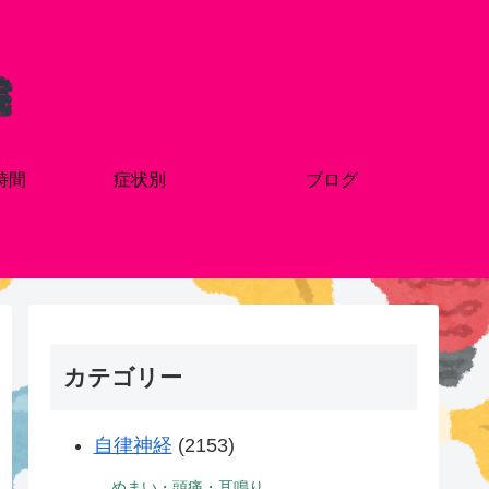
時間
症状別
ブログ
カテゴリー
自律神経
(2153)
めまい・頭痛・耳鳴り