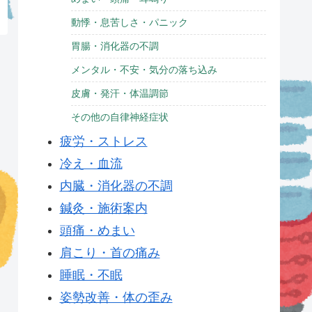
動悸・息苦しさ・パニック
胃腸・消化器の不調
メンタル・不安・気分の落ち込み
皮膚・発汗・体温調節
その他の自律神経症状
疲労・ストレス
冷え・血流
内臓・消化器の不調
鍼灸・施術案内
頭痛・めまい
肩こり・首の痛み
睡眠・不眠
姿勢改善・体の歪み