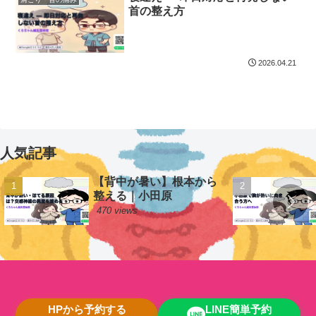
首の整え方
2026.04.21
人気記事
【背中が暑い】根本から
整える｜小田原
470 views
HPから予約する
LINE簡単予約