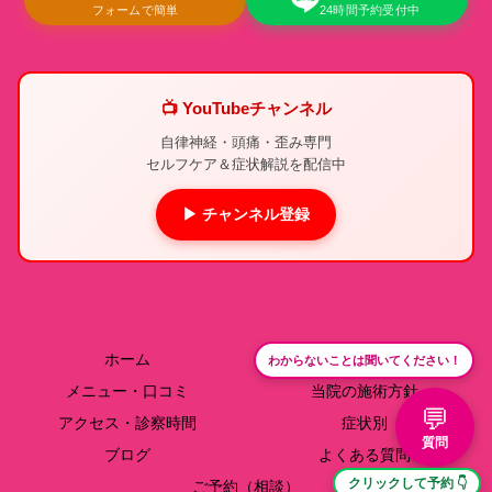
フォームで簡単
24時間予約受付中
📺 YouTubeチャンネル
自律神経・頭痛・歪み専門
セルフケア＆症状解説を配信中
▶ チャンネル登録
ホーム
院長紹介
わからないことは聞いてください！
メニュー・口コミ
当院の施術方針
💬
アクセス・診察時間
症状別
質問
ブログ
よくある質問
クリックして予約 👇
ご予約（相談）