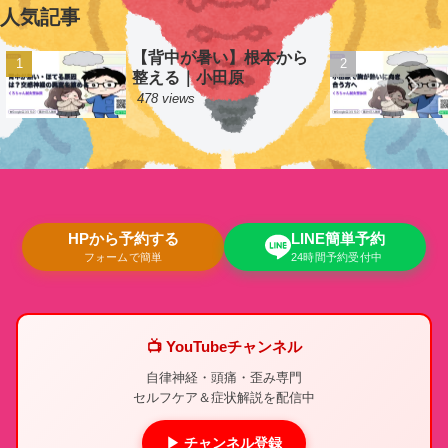
人気記事
【背中が暑い】根本から
整える｜小田原
478 views
HPから予約する
LINE簡単予約
フォームで簡単
24時間予約受付中
📺 YouTubeチャンネル
自律神経・頭痛・歪み専門
セルフケア＆症状解説を配信中
▶ チャンネル登録